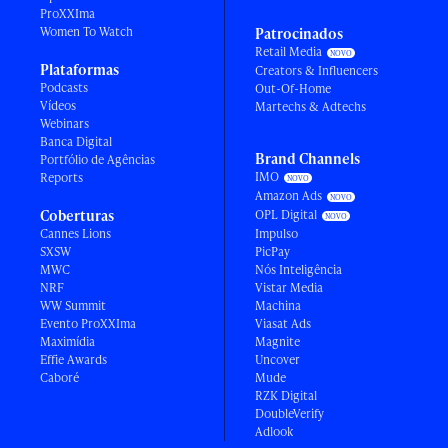
ProXXIma
Women To Watch
Patrocinados
Retail Media
Plataformas
Creators & Influencers
Podcasts
Out-Of-Home
Vídeos
Martechs & Adtechs
Webinars
Banca Digital
Brand Channels
Portfólio de Agências
IMO
Reports
Amazon Ads
Coberturas
OPL Digital
Cannes Lions
Impulso
SXSW
PicPay
MWC
Nós Inteligência
NRF
Vistar Media
WW Summit
Machina
Evento ProXXIma
Viasat Ads
Maximídia
Magnite
Effie Awards
Uncover
Caboré
Mude
RZK Digital
DoubleVerify
Adlook