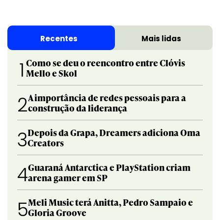
Recentes
Mais lidas
Como se deu o reencontro entre Clóvis
1
Mello e Skol
A importância de redes pessoais para a
2
construção da liderança
Depois da Grapa, Dreamers adiciona Oma
3
Creators
Guaraná Antarctica e PlayStation criam
4
arena gamer em SP
Meli Music terá Anitta, Pedro Sampaio e
5
Gloria Groove