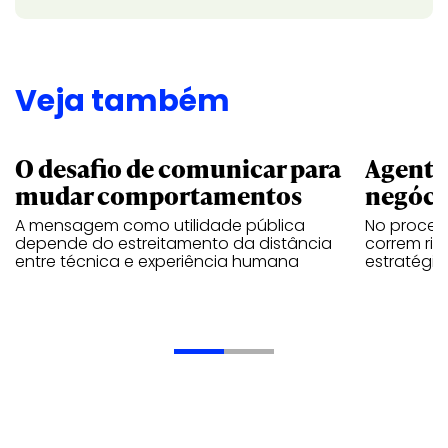
Veja também
O desafio de comunicar para
Agente
mudar comportamentos
negóci
A mensagem como utilidade pública
No proces
depende do estreitamento da distância
correm ri
entre técnica e experiência humana
estratégia