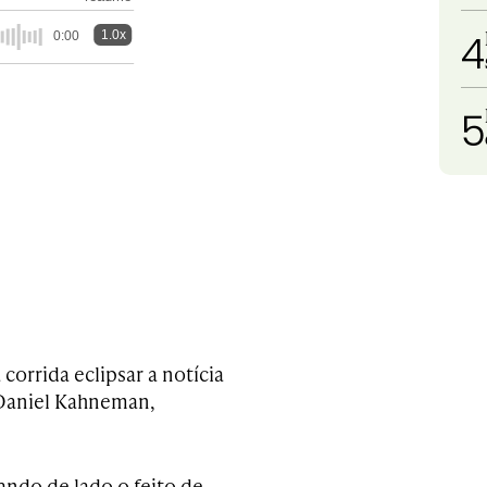
4
1.0x
0:00
5
corrida eclipsar a notícia
Daniel Kahneman,
ando de lado o feito de