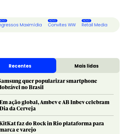
ngressos Maximídia
Convites WW
Retail Media
Recentes
Mais lidas
Samsung quer popularizar smartphone
dobrável no Brasil
Em ação global, Ambev e AB Inbev celebram
Dia da Cerveja
KitKat faz do Rock in Rio plataforma para
marca e varejo