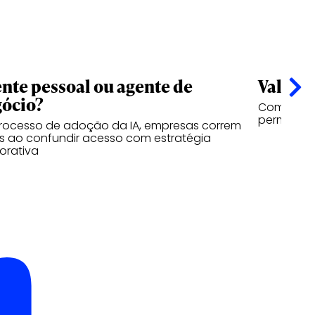
nte pessoal ou agente de
Valor n
ócio?
Como a vi
permanece
rocesso de adoção da IA, empresas correm
os ao confundir acesso com estratégia
orativa