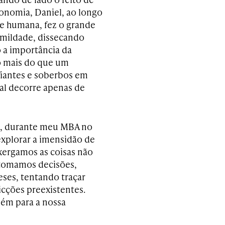
onomia, Daniel, ao longo
e humana, fez o grande
umildade, dissecando
 a importância da
o mais do que um
iantes e soberbos em
nal decorre apenas de
8, durante meu MBA no
xplorar a imensidão de
xergamos as coisas não
tomamos decisões,
ses, tentando traçar
icções preexistentes.
bém para a nossa