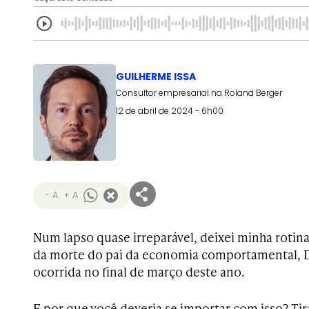
GUILHERME ISSA
Consultor empresarial na Roland Berger
12 de abril de 2024 - 6h00
- A
+ A
Num lapso quase irreparável, deixei minha rotina 
da morte do pai da economia comportamental, 
ocorrida no final de março deste ano.
E por que você deveria se importar com isso? Tir