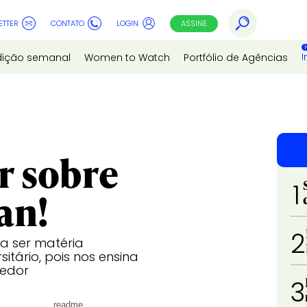
ETTER
CONTATO
LOGIN
ASSINE
I
dição semanal
Women to Watch
Portfólio de Agências
r sobre
1
an!
2
a ser matéria
itário, pois nos ensina
redor
3
readme