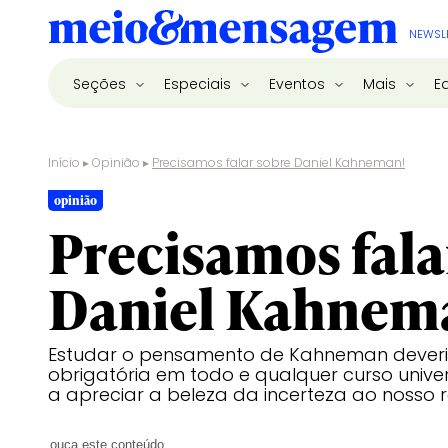
NEWSL
Seções
Especiais
Eventos
Mais
E
Início
▸
Opinião
▸
Precisamos falar sobre Daniel Kahneman!
opinião
Precisamos fala
Daniel Kahnem
Estudar o pensamento de Kahneman deveri
obrigatória em todo e qualquer curso univers
a apreciar a beleza da incerteza ao nosso 
ouça este conteúdo