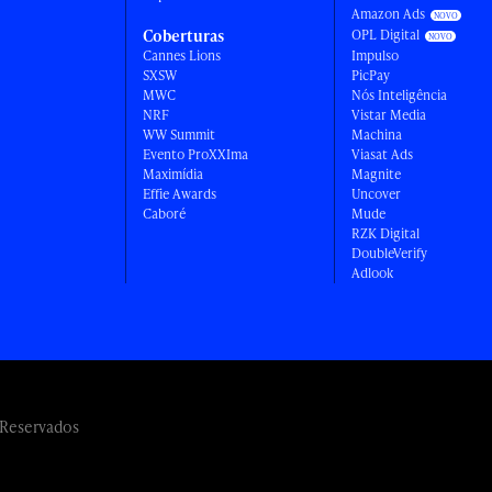
Amazon Ads
Coberturas
OPL Digital
Cannes Lions
Impulso
SXSW
PicPay
MWC
Nós Inteligência
NRF
Vistar Media
WW Summit
Machina
Evento ProXXIma
Viasat Ads
Maximídia
Magnite
Effie Awards
Uncover
Caboré
Mude
RZK Digital
DoubleVerify
Adlook
 Reservados