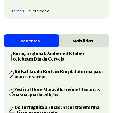
Temas
publicidade
Recentes
Mais lidas
Em ação global, Ambev e AB Inbev
1
celebram Dia da Cerveja
KitKat faz do Rock in Rio plataforma para
2
marca e varejo
Festival Doce Maravilha reúne 13 marcas
3
na sua quarta edição
De Tortuguita a 7Belo: Arcor transforma
4
clássicos em sorvete