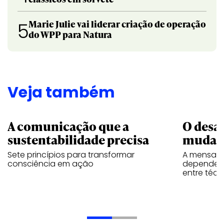
Marie Julie vai liderar criação de operação
5
do WPP para Natura
Veja também
A comunicação que a
O desa
sustentabilidade precisa
mudar
Sete princípios para transformar
A mensage
consciência em ação
depende d
entre téc