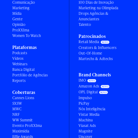
Comunicação
100 Dias de Inovação
Marketing
Marketing na Olimpíada
Mídia
Drops Agências &
Gente
Anunciantes
Opinião
Talento
ProXXIma
Women To Watch
Patrocinados
Retail Media
Plataformas
Creators & Influencers
Podcasts
Out-Of-Home
Vídeos
Martechs & Adtechs
Webinars
Banca Digital
Brand Channels
Portfólio de Agências
IMO
Reports
Amazon Ads
Coberturas
OPL Digital
Cannes Lions
Impulso
SXSW
PicPay
MWC
Nós Inteligência
NRF
Vistar Media
WW Summit
Machina
Evento ProXXIma
Viasat Ads
Maximídia
Magnite
Effie Awards
Uncover