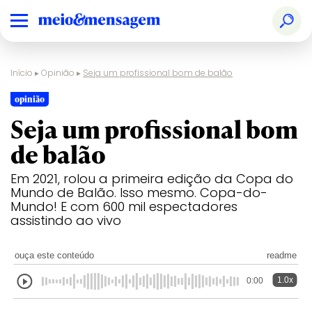
Início
▸
Opinião
▸
Seja um profissional bom de balão
opinião
Seja um profissional bom
de balão
Em 2021, rolou a primeira edição da Copa do
Mundo de Balão. Isso mesmo. Copa-do-
Mundo! E com 600 mil espectadores
assistindo ao vivo
ouça este conteúdo
readme
1.0x
0:00