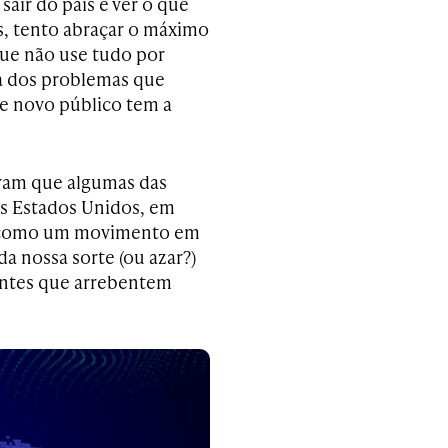
air do país e ver o que
s, tento abraçar o máximo
ue não use tudo por
a dos problemas que
se novo público tem a
aram que algumas das
s Estados Unidos, em
jo como um movimento em
da nossa sorte (ou azar?)
antes que arrebentem