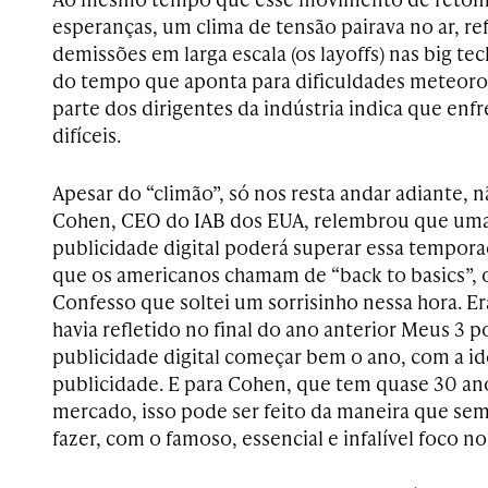
esperanças, um clima de tensão pairava no ar, re
demissões em larga escala (os layoffs) nas big t
do tempo que aponta para dificuldades meteorol
parte dos dirigentes da indústria indica que en
difíceis.
Apesar do “climão”, só nos resta andar adiante,
Cohen, CEO do IAB dos EUA, relembrou que uma
publicidade digital poderá superar essa tempora
que os americanos chamam de “back to basics”, o
Confesso que soltei um sorrisinho nessa hora. E
havia refletido no final do ano anterior Meus 3 
publicidade digital começar bem o ano, com a ide
publicidade. E para Cohen, que tem quase 30 an
mercado, isso pode ser feito da maneira que se
fazer, com o famoso, essencial e infalível foco n