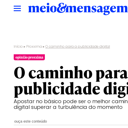
Início
▸
Proxxima
▸
O caminho para a publicidade digital
opinião proxxima
O caminho para
publicidade dig
Apostar no básico pode ser o melhor camin
digital superar a turbulência do momento
ouça este conteúdo