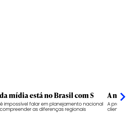
 da mídia está no Brasil com S
A nova
 é impossível falar em planejamento nacional
A próxima
compreender as diferenças regionais
clientes, 