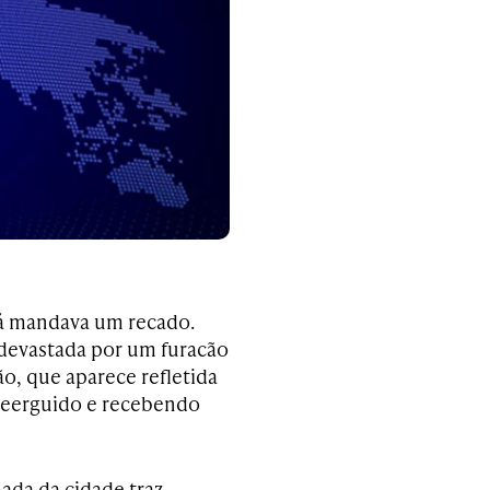
 já mandava um recado.
 devastada por um furacão
ão, que aparece refletida
reerguido e recebendo
da da cidade traz