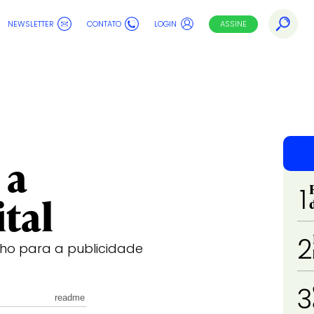
NEWSLETTER
CONTATO
LOGIN
ASSINE
 a
1
ital
2
ho para a publicidade
3
readme