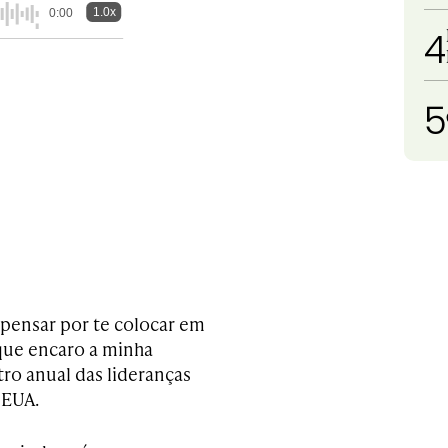
1.0x
0:00
4
5
a pensar por te colocar em
que encaro a minha
tro anual das lideranças
 EUA.