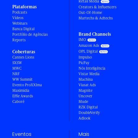
Retail Media
Plataformas
Creators & Influencers
Podcasts
Out-Of-Home
Vídeos
Martechs & Adtechs
Webinars
Banca Digital
Brand Channels
Portfólio de Agências
IMO
Reports
Amazon Ads
Coberturas
OPL Digital
Cannes Lions
Impulso
SXSW
PicPay
MWC
Nós Inteligência
NRF
Vistar Media
WW Summit
Machina
Evento ProXXIma
Viasat Ads
Maximídia
Magnite
Effie Awards
Uncover
Caboré
Mude
RZK Digital
DoubleVerify
Adlook
Eventos
Mais