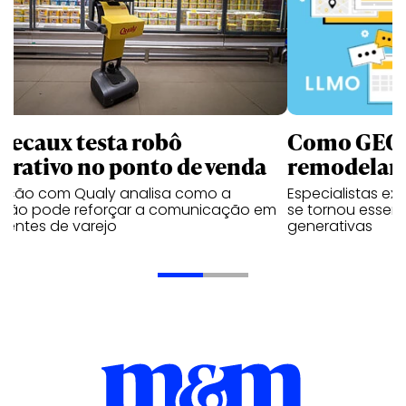
Decaux testa robô
Como GEO,
terativo no ponto de venda
remodelam 
vação com Qualy analisa como a
Especialistas ex
ução pode reforçar a comunicação em
se tornou essenc
ientes de varejo
generativas