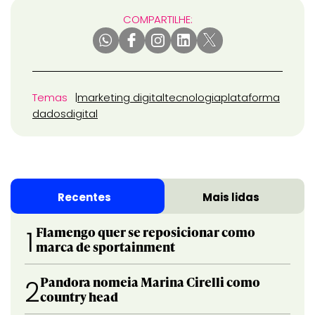
COMPARTILHE:
Temas
marketing digital
tecnologia
plataforma
dados
digital
Recentes
Mais lidas
Flamengo quer se reposicionar como
1
marca de sportainment
Pandora nomeia Marina Cirelli como
2
country head