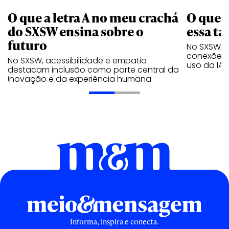
O que a letra A no meu crachá
O que é
do SXSW ensina sobre o
essa ta
futuro
No SXSW, B
conexões 
No SXSW, acessibilidade e empatia
uso da IA
destacam inclusão como parte central da
inovação e da experiência humana
Informa, inspira e conecta.