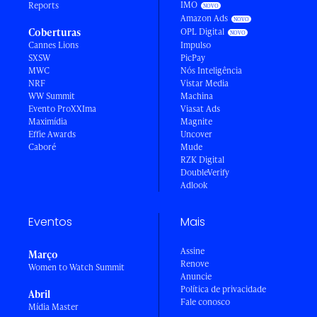
IMO
Reports
Amazon Ads
Coberturas
OPL Digital
Cannes Lions
Impulso
SXSW
PicPay
MWC
Nós Inteligência
NRF
Vistar Media
WW Summit
Machina
Evento ProXXIma
Viasat Ads
Maximídia
Magnite
Effie Awards
Uncover
Caboré
Mude
RZK Digital
DoubleVerify
Adlook
Eventos
Mais
Assine
Março
Renove
Women to Watch Summit
Anuncie
Política de privacidade
Abril
Fale conosco
Mídia Master