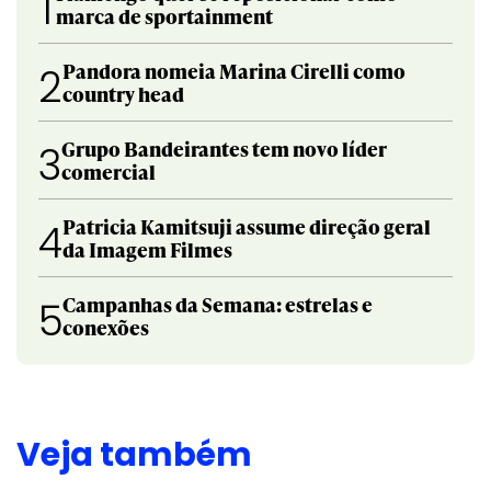
1
marca de sportainment
Pandora nomeia Marina Cirelli como
2
country head
Grupo Bandeirantes tem novo líder
3
comercial
Patricia Kamitsuji assume direção geral
4
da Imagem Filmes
Campanhas da Semana: estrelas e
5
conexões
Veja também