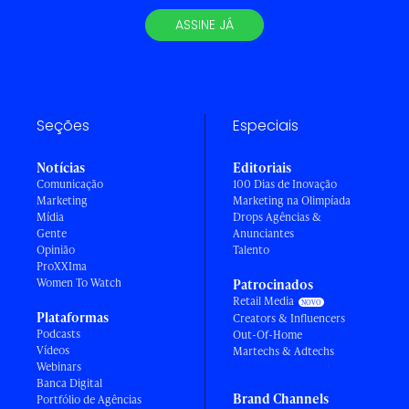
ASSINE JÁ
Seções
Especiais
Notícias
Editoriais
Comunicação
100 Dias de Inovação
Marketing
Marketing na Olimpíada
Mídia
Drops Agências &
Gente
Anunciantes
Opinião
Talento
ProXXIma
Women To Watch
Patrocinados
Retail Media
Plataformas
Creators & Influencers
Podcasts
Out-Of-Home
Vídeos
Martechs & Adtechs
Webinars
Banca Digital
Brand Channels
Portfólio de Agências