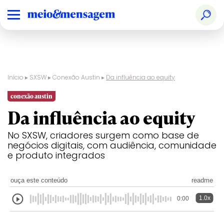
Início
▸
SXSW
▸
Conexão Austin
▸
Da influência ao equity
conexão austin
Da influência ao equity
No SXSW, criadores surgem como base de
negócios digitais, com audiência, comunidade
e produto integrados
ouça este conteúdo
readme
1.0x
0:00