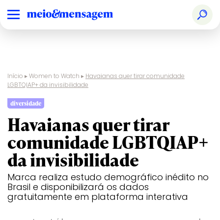
Início
▸
Women to Watch
▸
Havaianas quer tirar comunidade
Seções
Especiais
Eventos
Mais
Ediçã
LGBTQIAP+ da invisibilidade
diversidade
Havaianas quer tirar
comunidade LGBTQIAP+
da invisibilidade
Marca realiza estudo demográfico inédito no
Brasil e disponibilizará os dados
gratuitamente em plataforma interativa