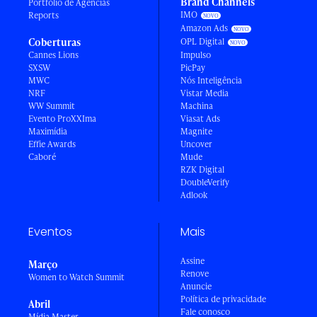
Brand Channels
Portfólio de Agências
IMO
Reports
Amazon Ads
Coberturas
OPL Digital
Cannes Lions
Impulso
SXSW
PicPay
MWC
Nós Inteligência
NRF
Vistar Media
WW Summit
Machina
Evento ProXXIma
Viasat Ads
Maximídia
Magnite
Effie Awards
Uncover
Caboré
Mude
RZK Digital
DoubleVerify
Adlook
Eventos
Mais
Assine
Março
Renove
Women to Watch Summit
Anuncie
Política de privacidade
Abril
Fale conosco
Mídia Master