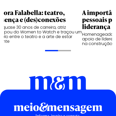
bora Falabella: teatro,
A importân
esença e (des)conexões
pessoais pa
liderança
quase 30 anos de carreira, atriz
ticipou do Women to Watch e traçou um
Homenageadas 
lelo entre o teatro e a arte de estar
apoio de líderes
sente
na construção c
Informa, inspira e conecta.