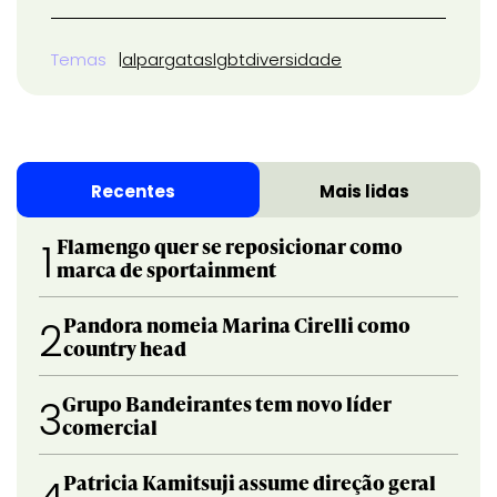
Temas
alpargatas
lgbt
diversidade
Recentes
Mais lidas
Flamengo quer se reposicionar como
1
marca de sportainment
Pandora nomeia Marina Cirelli como
2
country head
Grupo Bandeirantes tem novo líder
3
comercial
Patricia Kamitsuji assume direção geral