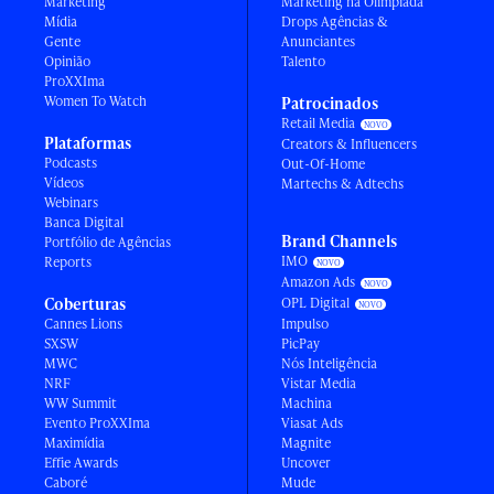
Marketing
Marketing na Olimpíada
Mídia
Drops Agências &
Gente
Anunciantes
Opinião
Talento
ProXXIma
Women To Watch
Patrocinados
Retail Media
Plataformas
Creators & Influencers
Podcasts
Out-Of-Home
Vídeos
Martechs & Adtechs
Webinars
Banca Digital
Brand Channels
Portfólio de Agências
IMO
Reports
Amazon Ads
Coberturas
OPL Digital
Cannes Lions
Impulso
SXSW
PicPay
MWC
Nós Inteligência
NRF
Vistar Media
WW Summit
Machina
Evento ProXXIma
Viasat Ads
Maximídia
Magnite
Effie Awards
Uncover
Caboré
Mude