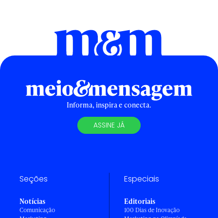
Informa, inspira e conecta.
ASSINE JÁ
Seções
Especiais
Notícias
Editoriais
Comunicação
100 Dias de Inovação