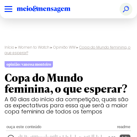
Início
▸
Women to Watch
▸
Opinião WW
▸
Copa do Mundo feminina, o
que esperar?
opinião: vanessa monteiro
Copa do Mundo
feminina, o que esperar?
A 60 dias do início da competição, quais são
as expectativas para essa que será a maior
copa feminina de todos os tempos
ouça este conteúdo
readme