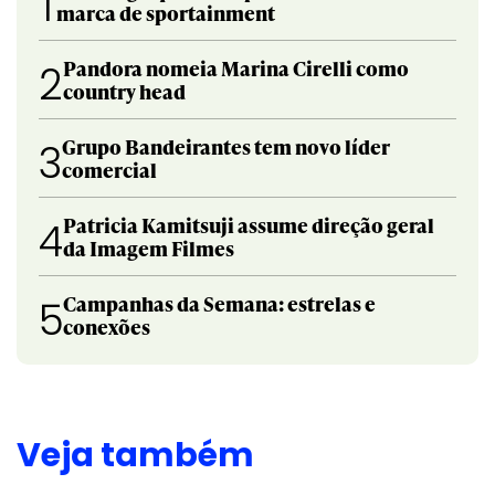
1
marca de sportainment
Pandora nomeia Marina Cirelli como
2
country head
Grupo Bandeirantes tem novo líder
3
comercial
Patricia Kamitsuji assume direção geral
4
da Imagem Filmes
Campanhas da Semana: estrelas e
5
conexões
Veja também