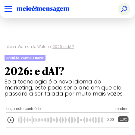
Início
▸
Women to Watch
▸
2026: e dAI?
opinião: carmela borst
2026: e dAI?
Se a tecnologia é o novo idioma do
marketing, este pode ser o ano em que ela
passará a ser falada por muito mais vozes
ouça este conteúdo
readme
1.0x
0:00