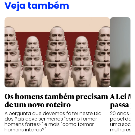
Veja também
Os homens também precisam
A Lei 
de um novo roteiro
passa 
A pergunta que devemos fazer neste Dia
20 anos de
dos Pais deve ser menos "como formar
papel da 
homens fortes?" e mais "como formar
uma socie
homens inteiros?"
mulheres