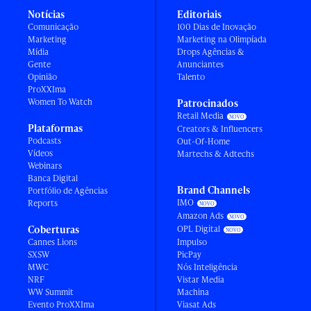
Notícias
Editoriais
Comunicação
100 Dias de Inovação
Marketing
Marketing na Olimpíada
Mídia
Drops Agências &
Gente
Anunciantes
Opinião
Talento
ProXXIma
Women To Watch
Patrocinados
Retail Media
Plataformas
Creators & Influencers
Podcasts
Out-Of-Home
Vídeos
Martechs & Adtechs
Webinars
Banca Digital
Brand Channels
Portfólio de Agências
IMO
Reports
Amazon Ads
Coberturas
OPL Digital
Cannes Lions
Impulso
SXSW
PicPay
MWC
Nós Inteligência
NRF
Vistar Media
WW Summit
Machina
Evento ProXXIma
Viasat Ads