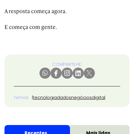
A resposta começa agora.
E começa com gente.
COMPARTILHE:
Temas
tecnologia
dados
negócios
digital
Recentes
Mais lidas