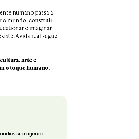
mente humano passa a
ar o mundo, construir
questionar e imaginar
xiste. A vida real segue
ultura, arte e
sem o toque humano.
audiovisual
agência