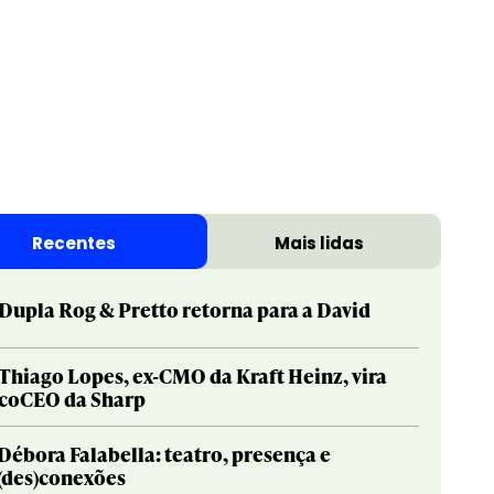
Print & Publishing
Pharma
Social & Creator
PR
Recentes
Mais lidas
Sustainable Development Goals
Print & Publishing
Titanium
Social & Creator
Dupla Rog & Pretto retorna para a David
Sustainable Development Goals
Titanium
Thiago Lopes, ex-CMO da Kraft Heinz, vira
coCEO da Sharp
Débora Falabella: teatro, presença e
(des)conexões