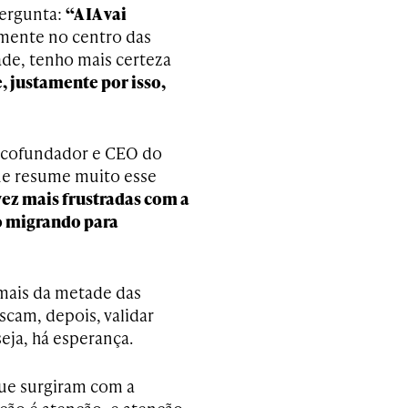
pergunta:
“A IA vai
mente no centro das
ade, tenho mais certeza
, justamente por isso,
 cofundador e CEO do
que resume muito esse
vez mais frustradas com a
ão migrando para
mais da metade das
cam, depois, validar
eja, há esperança.
que surgiram com a