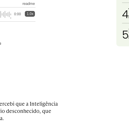
readme
4
1.0x
0:00
5
a
cebi que a Inteligência
ório desconhecido, que
a.