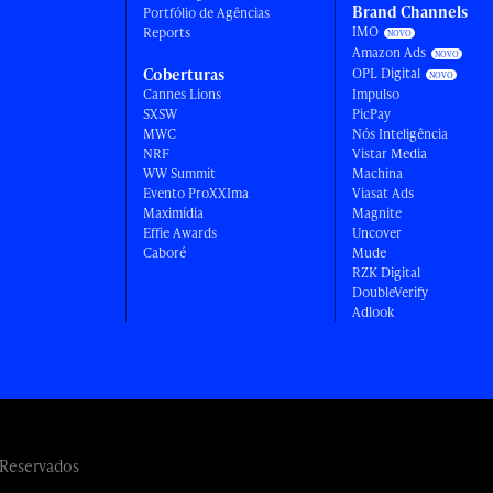
Brand Channels
Portfólio de Agências
IMO
Reports
Amazon Ads
Coberturas
OPL Digital
Cannes Lions
Impulso
SXSW
PicPay
MWC
Nós Inteligência
NRF
Vistar Media
WW Summit
Machina
Evento ProXXIma
Viasat Ads
Maximídia
Magnite
Effie Awards
Uncover
Caboré
Mude
RZK Digital
DoubleVerify
Adlook
 Reservados