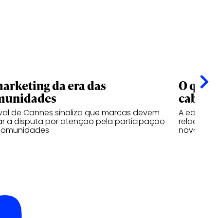
arketing da era das
O que o
munidades
cabe e
ival de Cannes sinaliza que marcas devem
A edição 
ar a disputa por atenção pela participação
relaciona
comunidades
nova indús