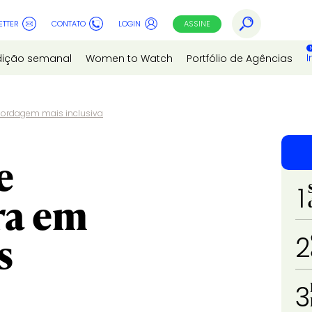
ETTER
CONTATO
LOGIN
ASSINE
I
dição semanal
Women to Watch
Portfólio de Agências
ordagem mais inclusiva
e
1
ra em
s
2
3