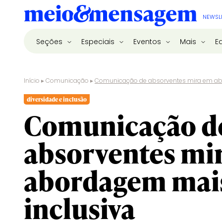
NEWSL
Seções
Especiais
Eventos
Mais
E
Início
▸
Comunicação
▸
Comunicação de absorventes mira em ab
diversidade e inclusão
Comunicação d
absorventes mi
abordagem mai
inclusiva