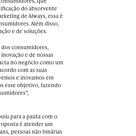
 consumidores, que
tificação do absorvente
arketing de Always, essa é
onsumidores. Além disso,
ação e de soluções.
ia dos consumidores,
a inovação e de nossas
pacta no negócio como um
 acordo com as suas
lvemos e inovamos em
s esse objetivo, fazendo
sumidores”,
uiu para a pauta com o
proposta é atender um
ns, pessoas não binárias