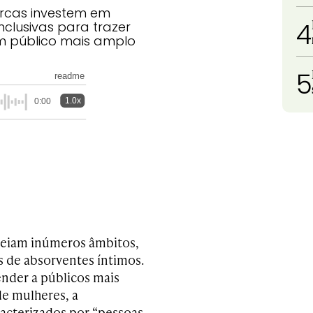
arcas investem em
4
clusivas para trazer
m público mais amplo
5
readme
1.0x
0:00
meiam inúmeros âmbitos,
s de absorventes íntimos.
nder a públicos mais
e mulheres, a
acterizados por “pessoas