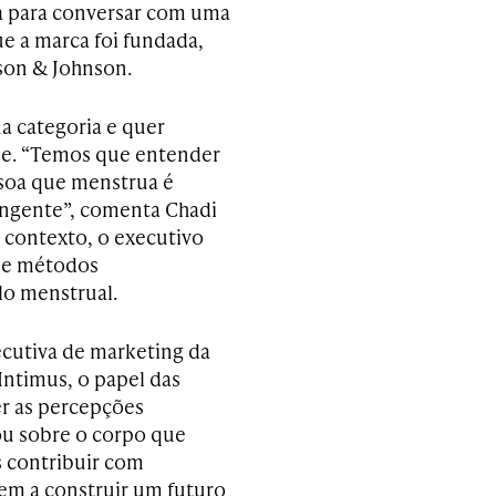
a para conversar com uma
e a marca foi fundada,
son & Johnson.
a categoria e quer
se. “Temos que entender
soa que menstrua é
angente”, comenta Chadi
 contexto, o executivo
 de métodos
lo menstrual.
cutiva de marketing da
Intimus, o papel das
er as percepções
ou sobre o corpo que
 contribuir com
dem a construir um futuro