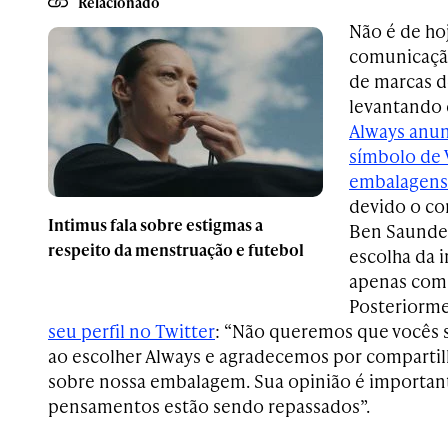
Relacionado
Não é de ho
comunicação
de marcas d
levantando 
Always anu
símbolo de 
embalagens
devido o con
Intimus fala sobre estigmas a
Ben Saunder
respeito da menstruação e futebol
escolha da 
apenas com
Posteriorme
seu perfil no Twitter
: “Não queremos que vocês 
ao escolher Always e agradecemos por compartil
sobre nossa embalagem. Sua opinião é important
pensamentos estão sendo repassados”.