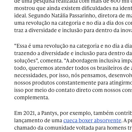
de uma pesquisa realizada com mais de 600 mil
mostrou que ainda existem dificuldades na iden
ideal. Segundo Natália Passarinho, diretora de m
uma revolução na categoria e no dia a dia dos c
traz a diversidade e inclusão para dentro da inov
“Essa é uma revolução na categoria e no dia a d
trazendo a diversidade e inclusão para dentro d
soluções”, comenta. “A abordagem inclusiva im
todo, queremos atender todos os brasileiros de
necessidades, por isso, nós pensamos, desenvo
nossos produtos constantemente para atingirmo
isso por meio do contato direto com nossos con
complementa.
Em 2021, a Pantys, por exemplo, também contrib
lançamento de uma
cueca boxer absorvente
. A 
chamado da comunidade voltada para homens tra