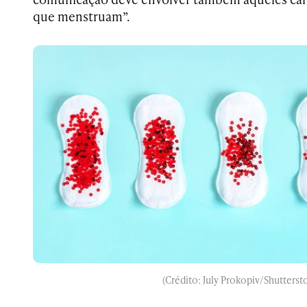
que menstruam”.
(Crédito: July Prokopiv/Shutterst