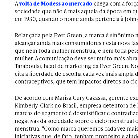
A
volta de Modess ao mercado
chega com a forç
sociedade que não é mais aquela da época em qu
em 1930, quando o nome ainda pertencia à John
Relançada pela Ever Green, a marca é sinônimo n
alcançar ainda mais consumidores nesta nova fa
que nem toda mulher menstrua, e nem toda pes
mulher. A comunicação deve ser muito mais abr
Taraboulsi, head de marketing da Ever Green. No
cita a liberdade de escolha cada vez mais ampla
contraceptivos, que tem impactos diretos no cic
De acordo com Marisa Cury Cazassa, gerente exe
Kimberly-Clark no Brasil, empresa detentora de 
marcas do segmento é desmistificar e contradiz
negativas da sociedade sobre o ciclo menstrual 
menstrua. “Como marca queremos cada vez mais
iniciativas que, de fato, tenham propósito e aju