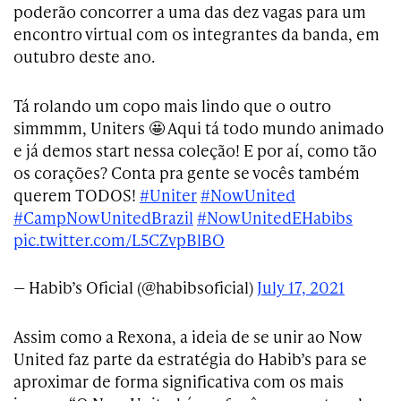
poderão concorrer a uma das dez vagas para um
encontro virtual com os integrantes da banda, em
outubro deste ano.
Tá rolando um copo mais lindo que o outro
simmmm, Uniters 🤩 Aqui tá todo mundo animado
e já demos start nessa coleção! E por aí, como tão
os corações? Conta pra gente se vocês também
querem TODOS!
#Uniter
#NowUnited
#CampNowUnitedBrazil
#NowUnitedEHabibs
pic.twitter.com/L5CZvpBlBO
— Habib’s Oficial (@habibsoficial)
July 17, 2021
Assim como a Rexona, a ideia de se unir ao Now
United faz parte da estratégia do Habib’s para se
aproximar de forma significativa com os mais