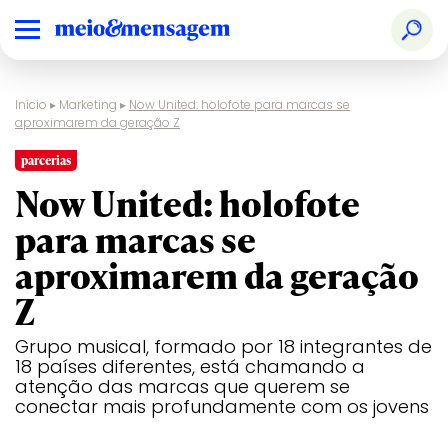
Início
▸
Marketing
▸
Now United: holofote para marcas se
aproximarem da geração Z
parcerias
Now United: holofote
para marcas se
aproximarem da geração
Z
Grupo musical, formado por 18 integrantes de
18 países diferentes, está chamando a
atenção das marcas que querem se
conectar mais profundamente com os jovens