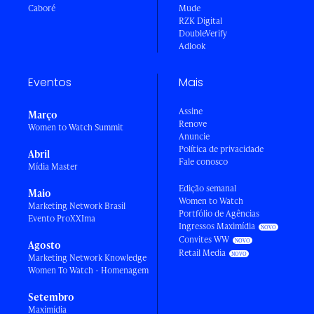
Caboré
Mude
RZK Digital
DoubleVerify
Adlook
Eventos
Mais
Assine
Março
Renove
Women to Watch Summit
Anuncie
Política de privacidade
Abril
Fale conosco
Mídia Master
Edição semanal
Maio
Women to Watch
Marketing Network Brasil
Portfólio de Agências
Evento ProXXIma
Ingressos Maximídia
Convites WW
Agosto
Retail Media
Marketing Network Knowledge
Women To Watch - Homenagem
Setembro
Maximídia