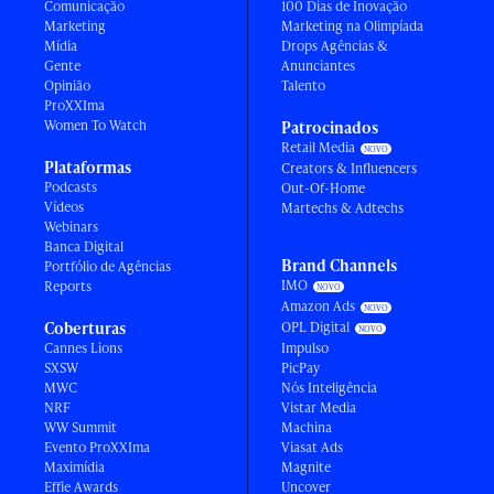
Comunicação
100 Dias de Inovação
Marketing
Marketing na Olimpíada
Mídia
Drops Agências &
Gente
Anunciantes
Opinião
Talento
ProXXIma
Women To Watch
Patrocinados
Retail Media
Plataformas
Creators & Influencers
Podcasts
Out-Of-Home
Vídeos
Martechs & Adtechs
Webinars
Banca Digital
Brand Channels
Portfólio de Agências
IMO
Reports
Amazon Ads
Coberturas
OPL Digital
Cannes Lions
Impulso
SXSW
PicPay
MWC
Nós Inteligência
NRF
Vistar Media
WW Summit
Machina
Evento ProXXIma
Viasat Ads
Maximídia
Magnite
Effie Awards
Uncover