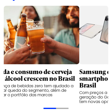
nda e consumo de cerveja
Samsung qu
m álcool crescem no Brasil
smartphone
Brasil
sença de bebidas zero tem ajudado a
urar queda do segmento, além de
Com preços a par
iar o portfólio das marcas
geração do Gala
tem novas opç