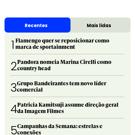
Recentes
Mais lidas
Flamengo quer se reposicionar como
1
marca de sportainment
Pandora nomeia Marina Cirelli como
2
country head
Grupo Bandeirantes tem novo líder
3
comercial
Patricia Kamitsuji assume direção geral
4
da Imagem Filmes
Campanhas da Semana: estrelas e
5
conexões