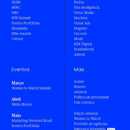
SXSW
PicPay
MWC
Nós Inteligência
NRF
Vistar Media
WW Summit
Machina
Evento ProXXIma
Viasat Ads
Maximídia
Magnite
Effie Awards
Uncover
Caboré
Mude
RZK Digital
DoubleVerify
Adlook
Eventos
Mais
Assine
Março
Renove
Women to Watch Summit
Anuncie
Política de privacidade
Abril
Fale conosco
Mídia Master
Edição semanal
Maio
Women to Watch
Marketing Network Brasil
Portfólio de Agências
Evento ProXXIma
Ingressos Maximídia