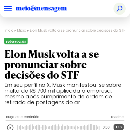
Início
▸
Mídia
▸
Elon Musk volta a se pronunciar sobre decisões do STF
redes sociais
Elon Musk volta a se
pronunciar sobre
decisões do STF
Em seu perfil no X, Musk manifestou-se sobre
multa de R$ 700 mil aplicada à empresa,
mesmo após cumprimento de ordem de
retirada de postagens do ar
ouça este conteúdo
readme
1.0x
0:00