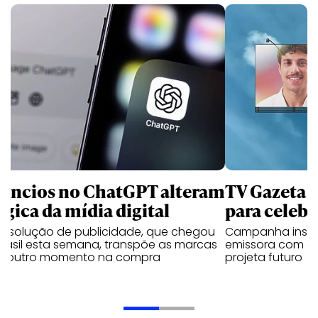
úncios no ChatGPT alteram
TV Gazeta 
ógica da mídia digital
para celebr
a solução de publicidade, que chegou
Campanha institu
Brasil esta semana, transpõe as marcas
emissora com o 
a outro momento na compra
projeta futuro