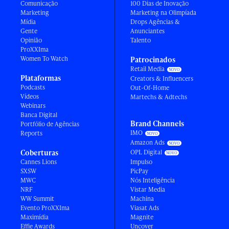
Comunicação
100 Dias de Inovação
Marketing
Marketing na Olimpíada
Mídia
Drops Agências &
Gente
Anunciantes
Opinião
Talento
ProXXIma
Women To Watch
Patrocinados
Retail Media
Plataformas
Creators & Influencers
Podcasts
Out-Of-Home
Vídeos
Martechs & Adtechs
Webinars
Banca Digital
Brand Channels
Portfólio de Agências
IMO
Reports
Amazon Ads
Coberturas
OPL Digital
Cannes Lions
Impulso
SXSW
PicPay
MWC
Nós Inteligência
NRF
Vistar Media
WW Summit
Machina
Evento ProXXIma
Viasat Ads
Maximídia
Magnite
Effie Awards
Uncover