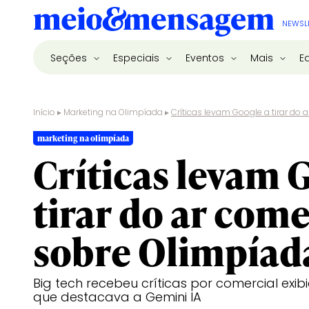
NEWSL
Seções
Especiais
Eventos
Mais
E
Início
▸
Marketing na Olimpíada
▸
Críticas levam Google a tirar do
marketing na olimpíada
Críticas levam 
tirar do ar come
sobre Olimpíad
Big tech recebeu críticas por comercial exi
que destacava a Gemini IA