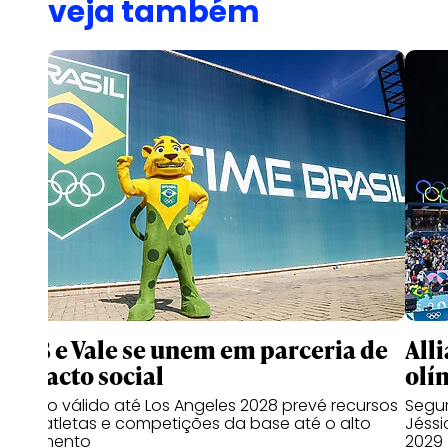
veja também
COB e Vale se unem em parceria de
All
impacto social
olí
Acordo válido até Los Angeles 2028 prevé recursos
Segur
para atletas e competições da base até o alto
Jéssi
rendimento
2029