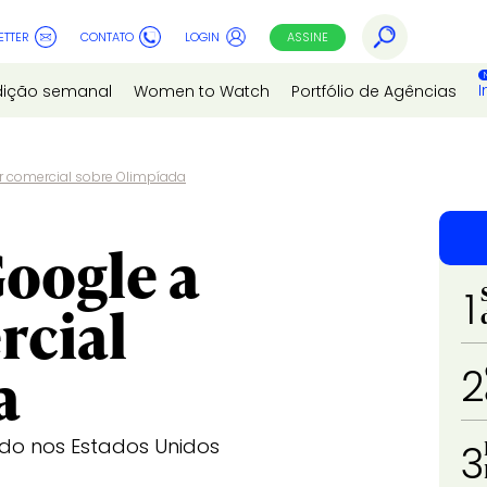
ETTER
CONTATO
LOGIN
ASSINE
I
dição semanal
Women to Watch
Portfólio de Agências
 ar comercial sobre Olimpíada
Google a
1
rcial
a
2
bido nos Estados Unidos
3