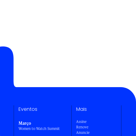
Eventos
Mais
Assine
Março
Renove
Women to Watch Summit
Anuncie
a