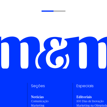
Seções
Especiais
Notícias
Editoriais
Comunicação
100 Dias de Inovação
Marketing
Marketing na Olimpíad