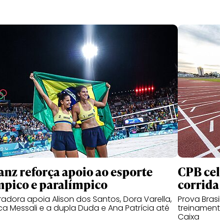
ianz reforça apoio ao esporte
CPB cel
mpico e paralímpico
corrida
adora apoia Alison dos Santos, Dora Varella,
Prova Bras
ca Messali e a dupla Duda e Ana Patrícia até
treinamento
Caixa