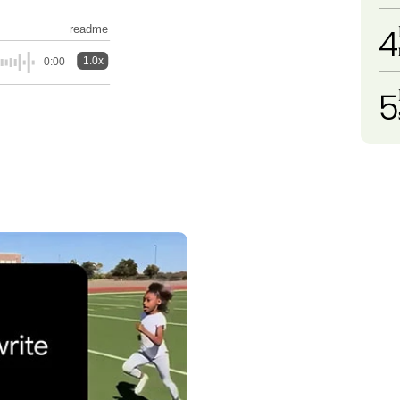
4
readme
1.0x
0:00
5