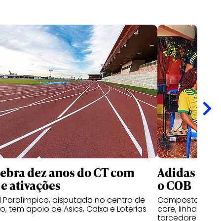
ebra dez anos do CT com
Adidas lan
 e ativações
o COB
il Paralímpico, disputada no centro de
Composta por tr
, tem apoio de Asics, Caixa e Loterias
core, linha foi 
torcedores