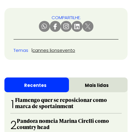
COMPARTILHE:
Temas
cannes lions
evento
Recentes
Mais lidas
Flamengo quer se reposicionar como
1
marca de sportainment
Pandora nomeia Marina Cirelli como
2
country head