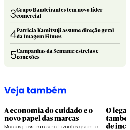
Grupo Bandeirantes tem novo líder
3
comercial
Patricia Kamitsuji assume direção geral
4
da Imagem Filmes
Campanhas da Semana: estrelas e
5
conexões
Veja também
A economia do cuidado e o
O legad
novo papel das marcas
também
de ince
Marcas passam a ser relevantes quando