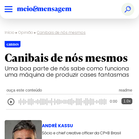
Início
▸
Opinião
▸
Canibais de nós mesmos
cannes
Canibais de nós mesmos
Uma boa parte de nós sabe como funciona
uma máquina de produzir cases fantasmas
ouça este conteúdo
readme
1.0x
0:00
ANDRÉ KASSU
Sócio e chief creative officer da CP+B Brasil