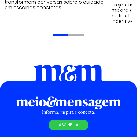
transformam conversas sobre o cuidado
Trajetória
em escolhas concretas
mostra que
cultural 
incentive 
Informa, inspira e conecta.
ASSINE JÁ