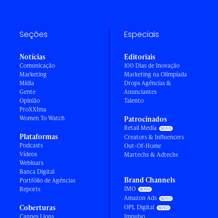
Seções
Especiais
Notícias
Editoriais
Comunicação
100 Dias de Inovação
Marketing
Marketing na Olimpíada
Mídia
Drops Agências &
Gente
Anunciantes
Opinião
Talento
ProXXIma
Women To Watch
Patrocinados
Retail Media
Plataformas
Creators & Influencers
Podcasts
Out-Of-Home
Vídeos
Martechs & Adtechs
Webinars
Banca Digital
Brand Channels
Portfólio de Agências
IMO
Reports
Amazon Ads
Coberturas
OPL Digital
Cannes Lions
Impulso