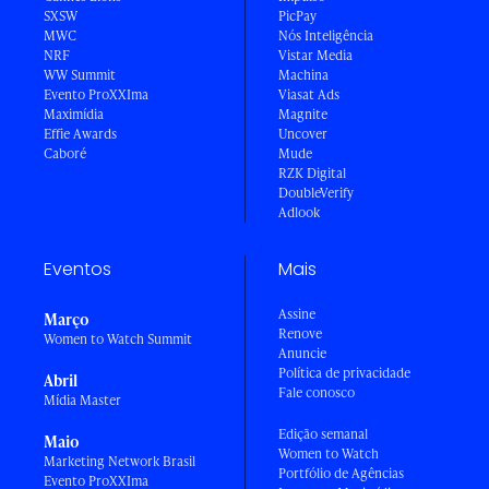
SXSW
PicPay
MWC
Nós Inteligência
NRF
Vistar Media
WW Summit
Machina
Evento ProXXIma
Viasat Ads
Maximídia
Magnite
Effie Awards
Uncover
Caboré
Mude
RZK Digital
DoubleVerify
Adlook
Eventos
Mais
Assine
Março
Renove
Women to Watch Summit
Anuncie
Política de privacidade
Abril
Fale conosco
Mídia Master
Edição semanal
Maio
Women to Watch
Marketing Network Brasil
Portfólio de Agências
Evento ProXXIma