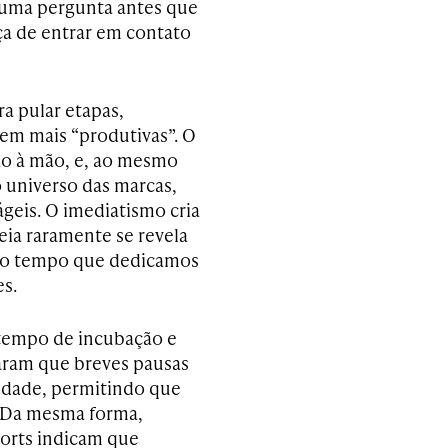
 uma pergunta antes que
ça de entrar em contato
a pular etapas,
cem mais “produtivas”. O
ão à mão, e, ao mesmo
 universo das marcas,
ágeis. O imediatismo cria
deia raramente se revela
á no tempo que dedicamos
es.
 tempo de incubação e
aram que breves pausas
lidade, permitindo que
 Da mesma forma,
ports indicam que