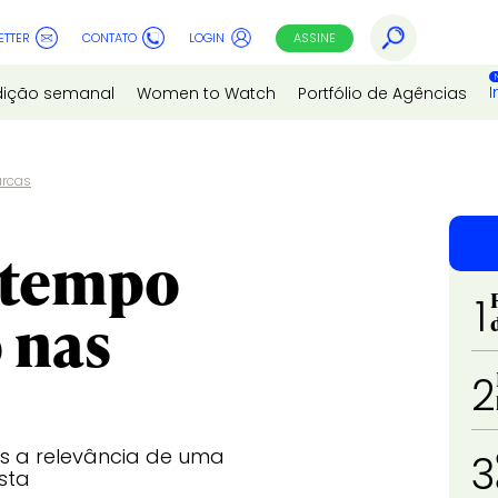
ETTER
CONTATO
LOGIN
ASSINE
I
dição semanal
Women to Watch
Portfólio de Agências
arcas
e tempo
1
 nas
2
mas a relevância de uma
3
sta