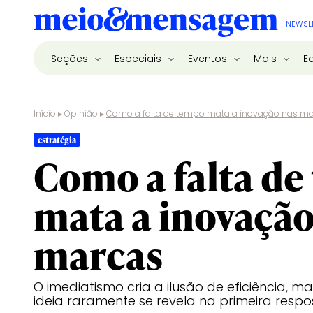
NEWSL
Seções
Especiais
Eventos
Mais
E
Início
▸
Opinião
▸
Como a falta de tempo mata a inovação nas m
estratégia
Como a falta d
mata a inovação
marcas
O imediatismo cria a ilusão de eficiência, 
ideia raramente se revela na primeira respo