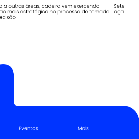
o a outras áreas, cadeira vem exercendo
Sete prin
ão mais estratégica no processo de tomada
ação
ecisão
Eventos
Mais