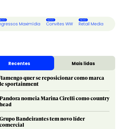
ngressos Maximídia
Convites WW
Retail Media
Recentes
Mais lidas
Flamengo quer se reposicionar como marca
de sportainment
Pandora nomeia Marina Cirelli como country
head
Grupo Bandeirantes tem novo líder
comercial