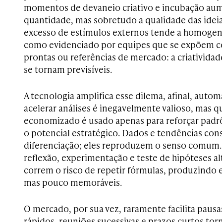
momentos de devaneio criativo e incubação au
quantidade, mas sobretudo a qualidade das ideia
excesso de estímulos externos tende a homoge
como evidenciado por equipes que se expõem c
prontas ou referências de mercado: a criatividad
se tornam previsíveis.
A tecnologia amplifica esse dilema, afinal, autom
acelerar análises é inegavelmente valioso, mas
economizado é usado apenas para reforçar padr
o potencial estratégico. Dados e tendências con
diferenciação; eles reproduzem o senso comu
reflexão, experimentação e teste de hipóteses al
correm o risco de repetir fórmulas, produzindo 
mas pouco memoráveis.
O mercado, por sua vez, raramente facilita pausa
rápidos, reuniões sucessivas e prazos curtos to