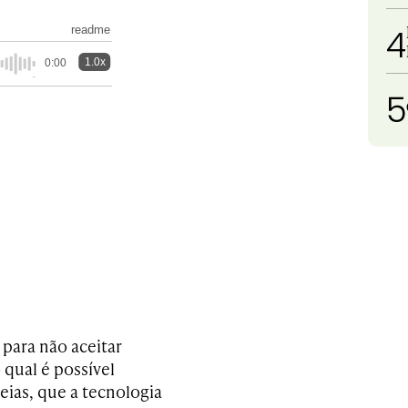
4
readme
1.0x
0:00
5
para não aceitar
 qual é possível
eias, que a tecnologia