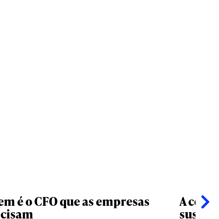
m é o CFO que as empresas
A comu
ecisam
susten