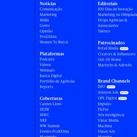
Notícias
Editoriais
Comunicação
100 Dias de Inovação
Marketing
Marketing na Olimpíad
Mídia
Drops Agências &
Gente
Anunciantes
Opinião
Talento
ProXXIma
Women To Watch
Patrocinados
Retail Media
Plataformas
Creators & Influencers
Podcasts
Out-Of-Home
Vídeos
Martechs & Adtechs
Webinars
Banca Digital
Brand Channels
Portfólio de Agências
IMO
Reports
Amazon Ads
Coberturas
OPL Digital
Cannes Lions
Impulso
SXSW
PicPay
MWC
Nós Inteligência
NRF
Vistar Media
WW Summit
Machina
Evento ProXXIma
Viasat Ads
Maximídia
Magnite