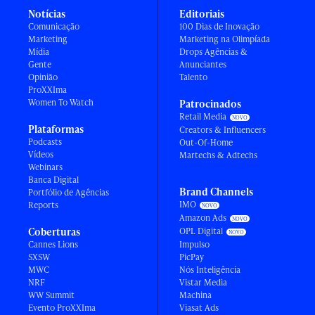
Notícias
Editoriais
Comunicação
100 Dias de Inovação
Marketing
Marketing na Olimpíada
Mídia
Drops Agências &
Gente
Anunciantes
Opinião
Talento
ProXXIma
Women To Watch
Patrocinados
Retail Media
Plataformas
Creators & Influencers
Podcasts
Out-Of-Home
Vídeos
Martechs & Adtechs
Webinars
Banca Digital
Brand Channels
Portfólio de Agências
IMO
Reports
Amazon Ads
Coberturas
OPL Digital
Cannes Lions
Impulso
SXSW
PicPay
MWC
Nós Inteligência
NRF
Vistar Media
WW Summit
Machina
Evento ProXXIma
Viasat Ads