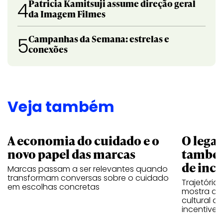
Patricia Kamitsuji assume direção geral
4
da Imagem Filmes
Campanhas da Semana: estrelas e
5
conexões
Veja também
A economia do cuidado e o
O legad
novo papel das marcas
também
de ince
Marcas passam a ser relevantes quando
transformam conversas sobre o cuidado
Trajetória
em escolhas concretas
mostra que
cultural 
incentive 