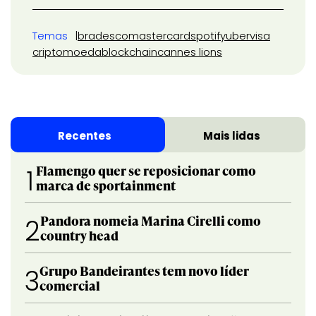
Temas
bradesco
mastercard
spotify
uber
visa
criptomoeda
blockchain
cannes lions
Recentes
Mais lidas
Flamengo quer se reposicionar como
1
marca de sportainment
Pandora nomeia Marina Cirelli como
2
country head
Grupo Bandeirantes tem novo líder
3
comercial