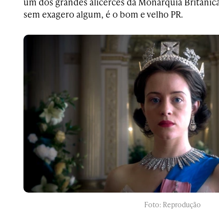
um dos grandes alicerces da Monarquia Britânic
sem exagero algum, é o bom e velho PR.
Foto: Reprodução