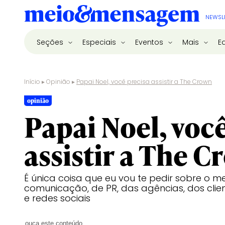
NEWSL
Seções
Especiais
Eventos
Mais
E
Início
▸
Opinião
▸
Papai Noel, você precisa assistir a The Crown
opinião
Papai Noel, voc
assistir a The 
É única coisa que eu vou te pedir sobre o 
comunicação, de PR, das agências, dos clien
e redes sociais
ouça este conteúdo