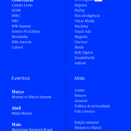
Cannes Lions
Impulso
SXSW
PicPay
MWC
Nós Inteligência
NRF
Vistar Media
WW Summit
Machina
Evento ProXXIma
Viasat Ads
Maximídia
Magnite
Effie Awards
Uncover
Caboré
Mude
RZK Digital
DoubleVerify
Adlook
Eventos
Mais
Assine
Março
Renove
Women to Watch Summit
Anuncie
Política de privacidade
Abril
Fale conosco
Mídia Master
Edição semanal
Maio
Women to Watch
Marketing Network Brasil