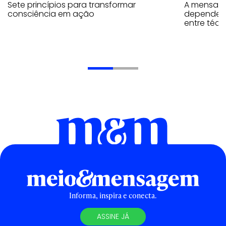
Sete princípios para transformar
A mensage
consciência em ação
depende d
entre téc
Informa, inspira e conecta.
ASSINE JÁ