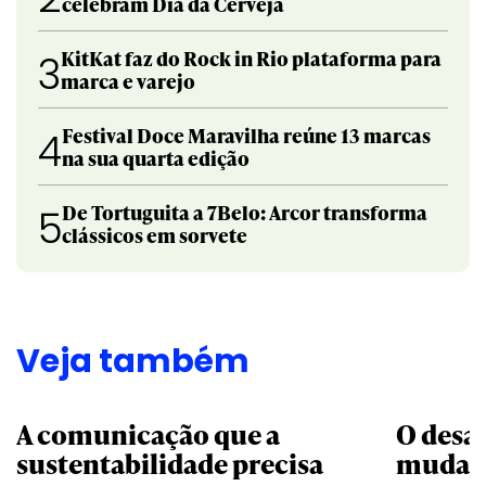
celebram Dia da Cerveja
KitKat faz do Rock in Rio plataforma para
3
marca e varejo
Festival Doce Maravilha reúne 13 marcas
4
na sua quarta edição
De Tortuguita a 7Belo: Arcor transforma
5
clássicos em sorvete
Veja também
A comunicação que a
O desa
sustentabilidade precisa
mudar