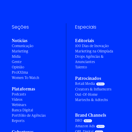
Seções
Especiais
Notícias
Editoriais
Comunicação
100 Dias de Inovação
Marketing
Marketing na Olimpíada
Mídia
Drops Agências &
Gente
Anunciantes
Opinião
Talento
ProXXIma
Women To Watch
Patrocinados
Retail Media
Plataformas
Creators & Influencers
Podcasts
Out-Of-Home
Vídeos
Martechs & Adtechs
Webinars
Banca Digital
Brand Channels
Portfólio de Agências
IMO
Reports
Amazon Ads
Coberturas
OPL Digital