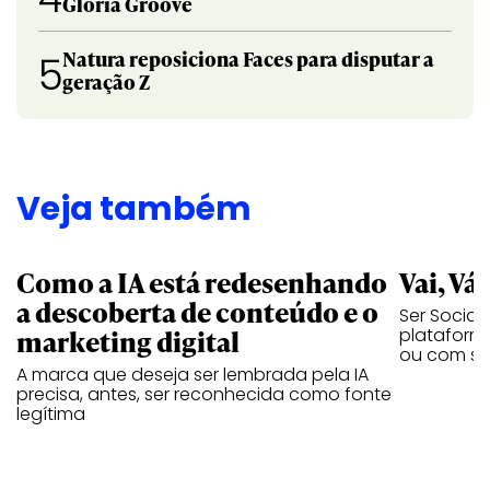
Gloria Groove
Natura reposiciona Faces para disputar a
5
geração Z
Veja também
Como a IA está redesenhando
Vai, Vá
a descoberta de conteúdo e o
Ser Social
marketing digital
plataforma
ou com se
A marca que deseja ser lembrada pela IA
precisa, antes, ser reconhecida como fonte
legítima