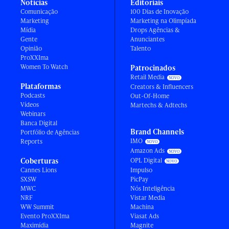
Notícias
Editoriais
Comunicação
100 Dias de Inovação
Marketing
Marketing na Olimpíada
Mídia
Drops Agências &
Gente
Anunciantes
Opinião
Talento
ProXXIma
Women To Watch
Patrocinados
Retail Media
Plataformas
Creators & Influencers
Podcasts
Out-Of-Home
Vídeos
Martechs & Adtechs
Webinars
Banca Digital
Brand Channels
Portfólio de Agências
IMO
Reports
Amazon Ads
Coberturas
OPL Digital
Cannes Lions
Impulso
SXSW
PicPay
MWC
Nós Inteligência
NRF
Vistar Media
WW Summit
Machina
Evento ProXXIma
Viasat Ads
Maximídia
Magnite