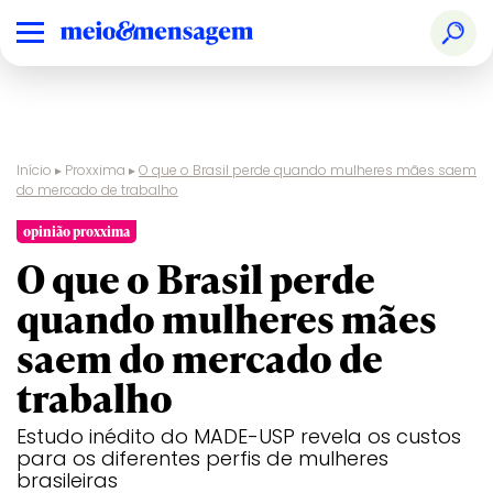
Início
▸
Proxxima
▸
O que o Brasil perde quando mulheres mães saem
do mercado de trabalho
opinião proxxima
O que o Brasil perde
quando mulheres mães
saem do mercado de
trabalho
Estudo inédito do MADE-USP revela os custos
para os diferentes perfis de mulheres
brasileiras