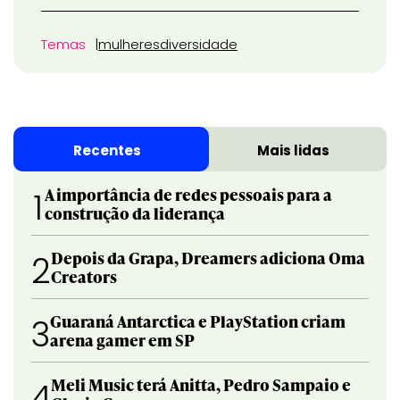
Temas
mulheres
diversidade
Recentes
Mais lidas
A importância de redes pessoais para a
1
construção da liderança
Depois da Grapa, Dreamers adiciona Oma
2
Creators
Guaraná Antarctica e PlayStation criam
3
arena gamer em SP
Meli Music terá Anitta, Pedro Sampaio e
4