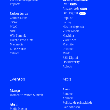
IMO
Reports
Amazon Ads
Coberturas
OPL Digital
Cannes Lions
Impulso
SXSW
PicPay
MWC
Nós Inteligência
NRF
Vistar Media
WW Summit
Machina
Evento ProXXIma
Viasat Ads
Maximídia
Magnite
Effie Awards
Uncover
Caboré
Mude
RZK Digital
DoubleVerify
Adlook
Eventos
Mais
Assine
Março
Renove
Women to Watch Summit
Anuncie
Política de privacidade
Abril
Fale conosco
Mídia Master