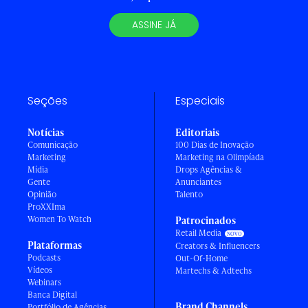
ASSINE JÁ
Seções
Especiais
Notícias
Editoriais
Comunicação
100 Dias de Inovação
Marketing
Marketing na Olimpíada
Mídia
Drops Agências &
Gente
Anunciantes
Opinião
Talento
ProXXIma
Women To Watch
Patrocinados
Retail Media
Plataformas
Creators & Influencers
Podcasts
Out-Of-Home
Vídeos
Martechs & Adtechs
Webinars
Banca Digital
Brand Channels
Portfólio de Agências