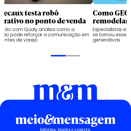
Decaux testa robô
Como GEO,
terativo no ponto de venda
remodelam 
vação com Qualy analisa como a
Especialistas ex
ução pode reforçar a comunicação em
se tornou essenc
ientes de varejo
generativas
Informa, inspira e conecta.