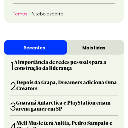
Temas
futebol
esporte
Recentes
Mais lidas
A importância de redes pessoais para a
1
construção da liderança
Depois da Grapa, Dreamers adiciona Oma
2
Creators
Guaraná Antarctica e PlayStation criam
3
arena gamer em SP
Meli Music terá Anitta, Pedro Sampaio e
4