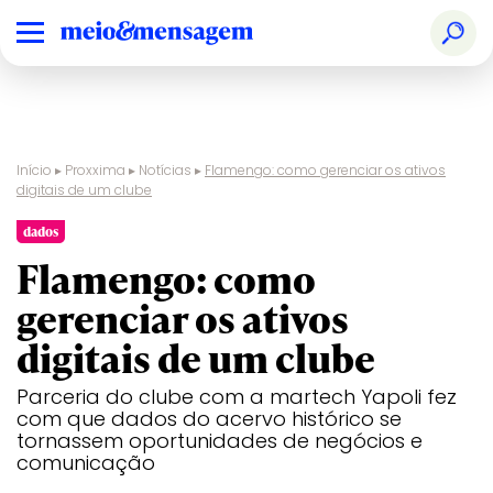
Início
▸
Proxxima
▸
Notícias
▸
Flamengo: como gerenciar os ativos
digitais de um clube
dados
Flamengo: como
gerenciar os ativos
digitais de um clube
Parceria do clube com a martech Yapoli fez
com que dados do acervo histórico se
tornassem oportunidades de negócios e
comunicação