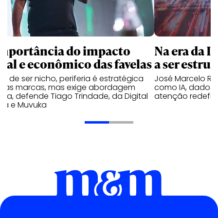
importância do impacto
Na era da I
cial e econômico das favelas
a ser estrut
e de ser nicho, periferia é estratégica
José Marcelo Ros
a as marcas, mas exige abordagem
como IA, dados
eta, defende Tiago Trindade, da Digital
atenção redefin
ela e Muvuka