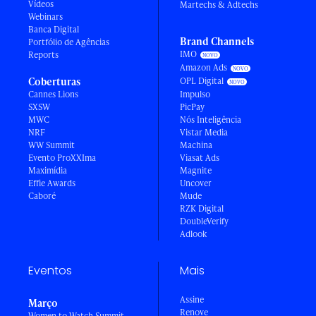
Vídeos
Martechs & Adtechs
Webinars
Banca Digital
Brand Channels
Portfólio de Agências
IMO
Reports
Amazon Ads
Coberturas
OPL Digital
Cannes Lions
Impulso
SXSW
PicPay
MWC
Nós Inteligência
NRF
Vistar Media
WW Summit
Machina
Evento ProXXIma
Viasat Ads
Maximídia
Magnite
Effie Awards
Uncover
Caboré
Mude
RZK Digital
DoubleVerify
Adlook
Eventos
Mais
Assine
Março
Renove
Women to Watch Summit