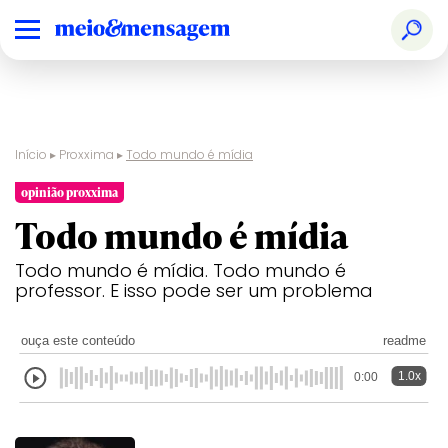
Início
▸
Proxxima
▸
Todo mundo é mídia
opinião proxxima
Todo mundo é mídia
Todo mundo é mídia. Todo mundo é
professor. E isso pode ser um problema
ouça este conteúdo
readme
1.0x
0:00