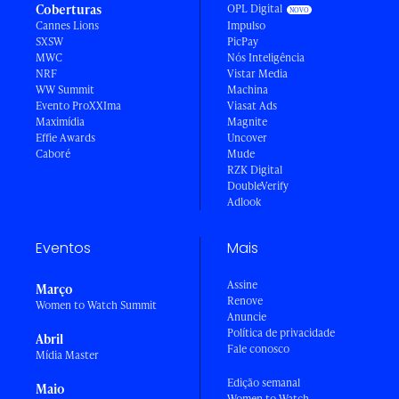
Coberturas
OPL Digital
Cannes Lions
Impulso
SXSW
PicPay
MWC
Nós Inteligência
NRF
Vistar Media
WW Summit
Machina
Evento ProXXIma
Viasat Ads
Maximídia
Magnite
Effie Awards
Uncover
Caboré
Mude
RZK Digital
DoubleVerify
Adlook
Eventos
Mais
Assine
Março
Renove
Women to Watch Summit
Anuncie
Política de privacidade
Abril
Fale conosco
Mídia Master
Edição semanal
Maio
Women to Watch