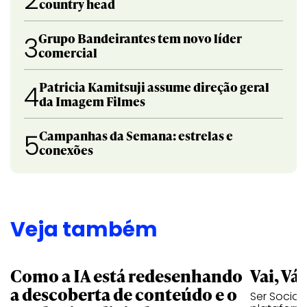
2
country head
Grupo Bandeirantes tem novo líder
3
comercial
Patricia Kamitsuji assume direção geral
4
da Imagem Filmes
Campanhas da Semana: estrelas e
5
conexões
Veja também
Como a IA está redesenhando
Vai, Vá
a descoberta de conteúdo e o
Ser Social