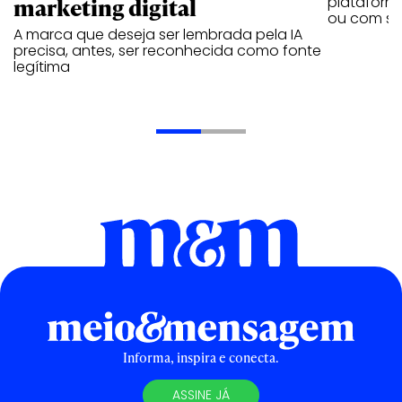
marketing digital
plataforma
ou com se
A marca que deseja ser lembrada pela IA
precisa, antes, ser reconhecida como fonte
legítima
Informa, inspira e conecta.
ASSINE JÁ