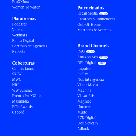
ProXXIma
Women To Watch
Patrocinados
Retail Media
Plataformas
Creators & Influencers
Podcasts
Out-Of-Home
Vídeos
Martechs & Adtechs
Webinars
Banca Digital
Brand Channels
Portfólio de Agências
IMO
Reports
Amazon Ads
Coberturas
OPL Digital
Cannes Lions
Impulso
SXSW
PicPay
MWC
Nós Inteligência
NRF
Vistar Media
WW Summit
Machina
Evento ProXXIma
Viasat Ads
Maximídia
Magnite
Effie Awards
Uncover
Caboré
Mude
RZK Digital
DoubleVerify
Adlook