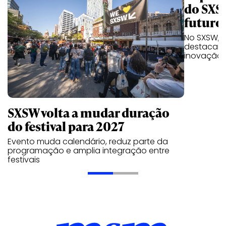
do SXS
futuro
No SXSW, a
destacam 
inovação 
SXSW volta a mudar duração
do festival para 2027
Evento muda calendário, reduz parte da
programação e amplia integração entre
festivais