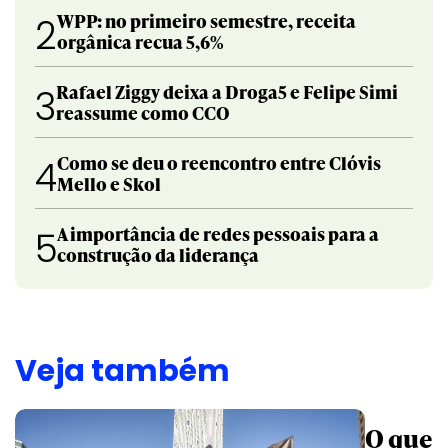
WPP: no primeiro semestre, receita
2
orgânica recua 5,6%
Rafael Ziggy deixa a Droga5 e Felipe Simi
3
reassume como CCO
Como se deu o reencontro entre Clóvis
4
Mello e Skol
A importância de redes pessoais para a
5
construção da liderança
Veja também
O que a