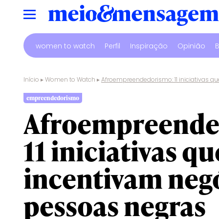
women to watch
Perfil
Inspiração
Opinião
B
Início
▸
Women to Watch
▸
Afroempreendedorismo: 11 iniciativas 
empreendedorismo
Afroempreende
11 iniciativas qu
incentivam neg
pessoas negras