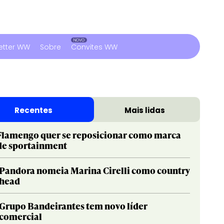
etter WW
Sobre
Convites WW
Recentes
Mais lidas
Flamengo quer se reposicionar como marca
de sportainment
Pandora nomeia Marina Cirelli como country
head
Grupo Bandeirantes tem novo líder
comercial