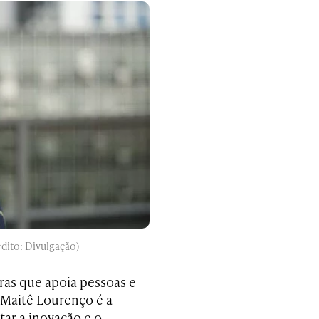
dito: Divulgação)
as que apoia pessoas e
 Maitê Lourenço é a
tar a inovação e o