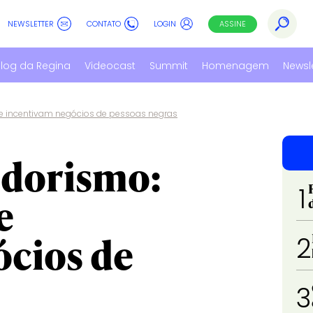
NEWSLETTER
CONTATO
LOGIN
ASSINE
log da Regina
Videocast
Summit
Homenagem
Newsl
que incentivam negócios de pessoas negras
dorismo:
1
e
ócios de
2
3