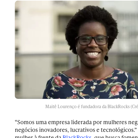
Maitê Lourenço é fundadora da BlackRocks (Cré
“Somos uma empresa liderada por mulheres negr
negócios inovadores, lucrativos e tecnológicos.”
mulher à frente da
BlackRocks
, que busca fomen