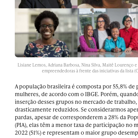
Lisiane Lemos, Adriana Barbosa, Nina Silva, Maitê Lourenço 
empreendedoras à frente das iniciativas da lista (
A população brasileira é composta por 55,8% de 
mulheres, de acordo com o IBGE. Porém, quando
inserção desses grupos no mercado de trabalho,
drasticamente reduzidos. Se considerarmos apen
pardas, apesar de corresponderem a 28% da Pop
(PIA), elas têm a menor taxa de participação no
2022 (51%) e representam o maior grupo desemp