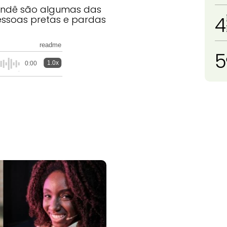
Dendê são algumas das
4
ssoas pretas e pardas
readme
5
1.0x
0:00