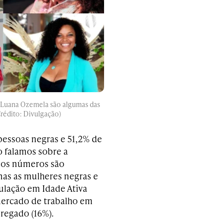
e Luana Ozemela são algumas das
Crédito: Divulgação)
pessoas negras e 51,2% de
 falamos sobre a
 os números são
as as mulheres negras e
ulação em Idade Ativa
 mercado de trabalho em
regado (16%).