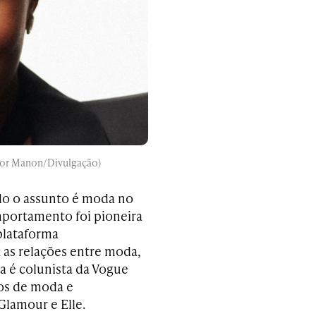
Vitor Manon/Divulgação)
do o assunto é moda no
omportamento foi pioneira
plataforma
as relações entre moda,
a é colunista da Vogue
los de moda e
Glamour e Elle.