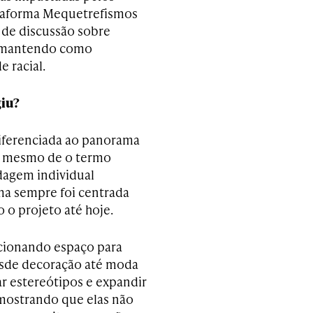
lataforma Mequetrefismos
de discussão sobre
, mantendo como
 racial.
giu?
ferenciada ao panorama
es mesmo de o termo
rdagem individual
ma sempre foi centrada
 o projeto até hoje.
rcionando espaço para
esde decoração até moda
r estereótipos e expandir
 mostrando que elas não