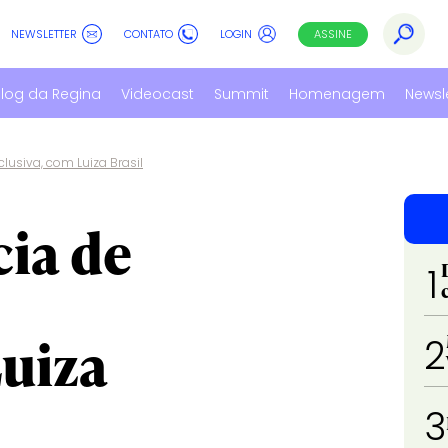
NEWSLETTER
CONTATO
LOGIN
ASSINE
log da Regina
Videocast
Summit
Homenagem
Newsl
lusiva, com Luiza Brasil
ia de
1
Luiza
2
3