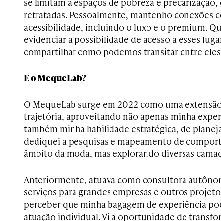
se limitam a espaços de pobreza e precarização,
retratadas. Pessoalmente, mantenho conexões co
acessibilidade, incluindo o luxo e o premium. Q
evidenciar a possibilidade de acesso a esses lu
compartilhar como podemos transitar entre eles 
E o MequeLab?
O MequeLab surge em 2022 como uma extensão 
trajetória, aproveitando não apenas minha experi
também minha habilidade estratégica, de plane
dediquei a pesquisas e mapeamento de compor
âmbito da moda, mas explorando diversas camad
Anteriormente, atuava como consultora autôno
serviços para grandes empresas e outros projeto
perceber que minha bagagem de experiência po
atuação individual. Vi a oportunidade de transfo