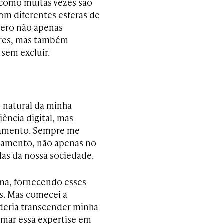
 como muitas vezes são
m diferentes esferas de
uero não apenas
gares, mas também
sem excluir.
natural da minha
ência digital, mas
jamento. Sempre me
tamento, não apenas no
as da nossa sociedade.
ma, fornecendo esses
s. Mas comecei a
deria transcender minha
rmar essa expertise em