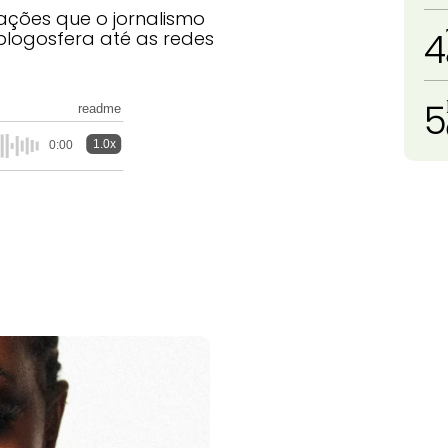
ações que o jornalismo
4
logosfera até as redes
5
readme
1.0x
0:00