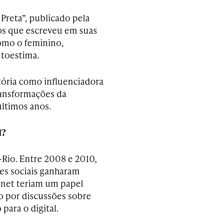
Preta”, publicado pela
tos que escreveu em suas
omo o feminino,
utoestima.
jetória como influenciadora
transformações da
ltimos anos.
l?
-Rio. Entre 2008 e 2010,
des sociais ganharam
ernet teriam um papel
 por discussões sobre
para o digital.