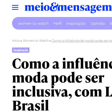
women to watch
Perfil
Inspiração
Opinião
B
Início
▸
Women to Watch
▸
Como a influência de moda pode ser inc
inspiração
Como a influênc
moda pode ser
inclusiva, com 
Brasil