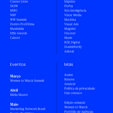
Cannes Lions
Impulso
SXSW
PicPay
MWC
Nós Inteligência
NRF
Vistar Media
WW Summit
Machina
Evento ProXXIma
Viasat Ads
Maximídia
Magnite
Effie Awards
Uncover
Caboré
Mude
RZK Digital
DoubleVerify
Adlook
Eventos
Mais
Assine
Março
Renove
Women to Watch Summit
Anuncie
Política de privacidade
Abril
Fale conosco
Mídia Master
Edição semanal
Maio
Women to Watch
Marketing Network Brasil
Portfólio de Agências