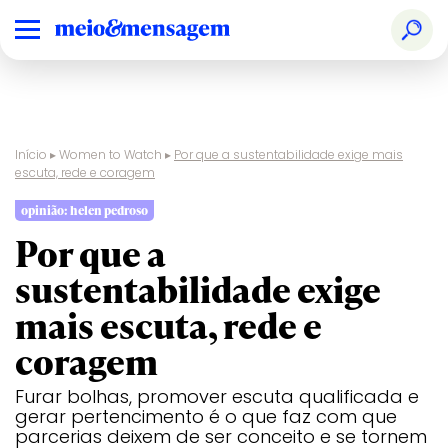
Início
▸
Women to Watch
▸
Por que a sustentabilidade exige mais
escuta, rede e coragem
opinião: helen pedroso
Por que a
sustentabilidade exige
mais escuta, rede e
coragem
Furar bolhas, promover escuta qualificada e
gerar pertencimento é o que faz com que
parcerias deixem de ser conceito e se tornem