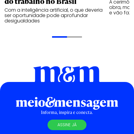
do trabalho no Brasil
A cerimôn
obra, mas 
Com a inteligência artificial, o que deveria
e vão faze
ser oportunidade pode aprofundar
desigualdades
Informa, inspira e conecta.
ASSINE JÁ