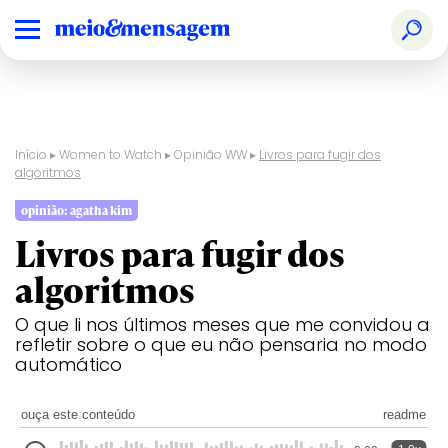
Início
▸
Women to Watch
▸
Opinião WW
▸
Livros para fugir dos
algoritmos
opinião: agatha kim
Livros para fugir dos
algoritmos
O que li nos últimos meses que me convidou a
refletir sobre o que eu não pensaria no modo
automático
ouça este conteúdo
readme