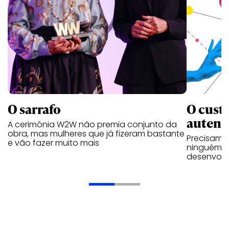
O custo
O sarrafo
autent
A cerimônia W2W não premia conjunto da
obra, mas mulheres que já fizeram bastante
Precisamo
e vão fazer muito mais
ninguém p
desenvolve