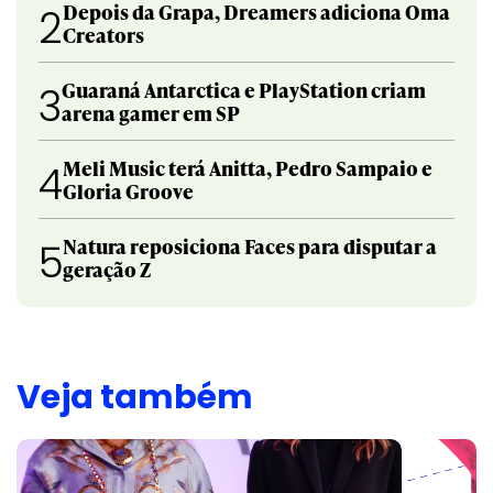
Depois da Grapa, Dreamers adiciona Oma
2
Creators
Guaraná Antarctica e PlayStation criam
3
arena gamer em SP
Meli Music terá Anitta, Pedro Sampaio e
4
Gloria Groove
Natura reposiciona Faces para disputar a
5
geração Z
Veja também