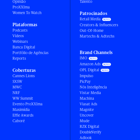
Opinião
Talento
ProXXIma
Women To Watch
Patrocinados
Retail Media
Plataformas
Creators & Influencers
Podcasts
Out-Of-Home
Vídeos
Martechs & Adtechs
Webinars
Banca Digital
Brand Channels
Portfólio de Agências
IMO
Reports
Amazon Ads
Coberturas
OPL Digital
Cannes Lions
Impulso
SXSW
PicPay
MWC
Nós Inteligência
NRF
Vistar Media
WW Summit
Machina
Evento ProXXIma
Viasat Ads
Maximídia
Magnite
Effie Awards
Uncover
Caboré
Mude
RZK Digital
DoubleVerify
Adlook