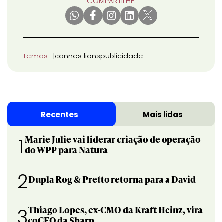
COMPARTILHE:
Temas
cannes lions
publicidade
Recentes
Mais lidas
Marie Julie vai liderar criação de operação
1
do WPP para Natura
2
Dupla Rog & Pretto retorna para a David
Thiago Lopes, ex-CMO da Kraft Heinz, vira
3
coCEO da Sharp