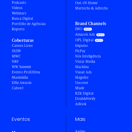
Podcasts
Out-Of-Home
Vídeos
Martechs & Adtechs
Webinars
Banca Digital
Brand Channels
Portfólio de Agências
IMO
Reports
Amazon Ads
Coberturas
OPL Digital
Cannes Lions
Impulso
SXSW
PicPay
MWC
Nós Inteligência
NRF
Vistar Media
WW Summit
Machina
Evento ProXXIma
Viasat Ads
Maximídia
Magnite
Effie Awards
Uncover
Caboré
Mude
RZK Digital
DoubleVerify
Adlook
Eventos
Mais
Assine