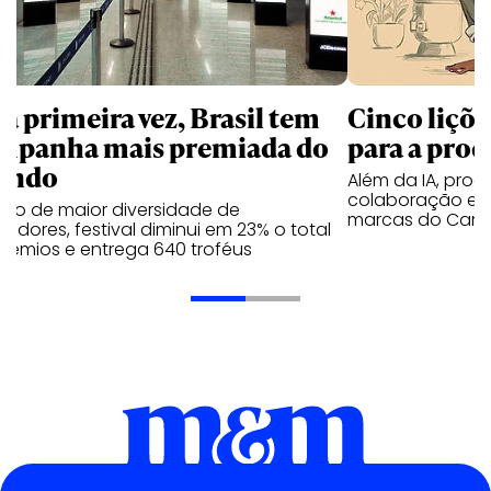
la primeira vez, Brasil tem
Cinco liçõ
mpanha mais premiada do
para a prod
undo
Além da IA, prod
colaboração e 
ano de maior diversidade de
marcas do Cann
edores, festival diminui em 23% o total
rêmios e entrega 640 troféus