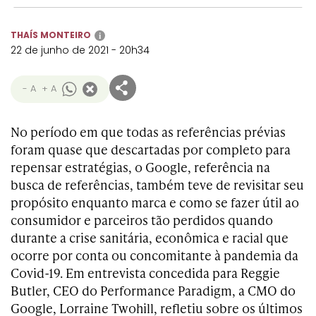
Transformation
Goals
Creative
Creative Brand
Entertainment
Entertainment
Media
Innovation
Titanium
THAÍS MONTEIRO
i
Commerce
for Music
Creative
Entertainment
Luxury
22 de junho de 2021 - 20h34
Creative Data
Business
Entertainment
for Gaming
Outdoor
Transformation
for Sport
- A
+ A
Creative
Creative
Film
Entertainment
Pharma
Media
Effectiveness
Commerce
for Music
No período em que todas as referências prévias
Creative
Creative Data
Film Craft
Entertainment
PR
Outdoor
foram quase que descartadas por completo para
Strategy
for Sport
repensar estratégias, o Google, referência na
busca de referências, também teve de revisitar seu
propósito enquanto marca e como se fazer útil ao
consumidor e parceiros tão perdidos quando
durante a crise sanitária, econômica e racial que
ocorre por conta ou concomitante à pandemia da
Covid-19. Em entrevista concedida para Reggie
Butler, CEO do Performance Paradigm, a CMO do
Google, Lorraine Twohill, refletiu sobre os últimos