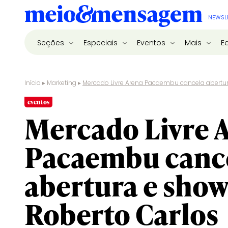
NEWSL
Seções
Especiais
Eventos
Mais
E
Início
▸
Marketing
▸
Mercado Livre Arena Pacaembu cancela abertur
eventos
Mercado Livre 
Pacaembu canc
abertura e show
Roberto Carlos