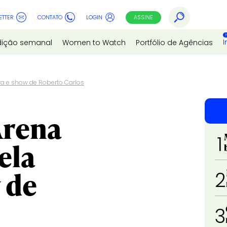
ETTER
CONTATO
LOGIN
ASSINE
I
dição semanal
Women to Watch
Portfólio de Agências
a e show de Roberto Carlos
Arena
1
ela
 de
2
3