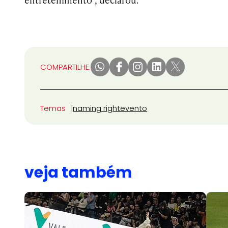
COMPARTILHE:
Temas
naming right
evento
veja também