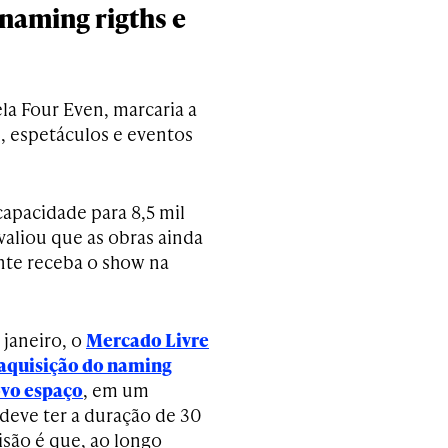
naming rigths e
la Four Even, marcaria a
, espetáculos e eventos
capacidade para 8,5 mil
valiou que as obras ainda
nte receba o show na
 janeiro, o
Mercado Livre
 aquisição do naming
ovo espaço
, em um
deve ter a duração de 30
isão é que, ao longo