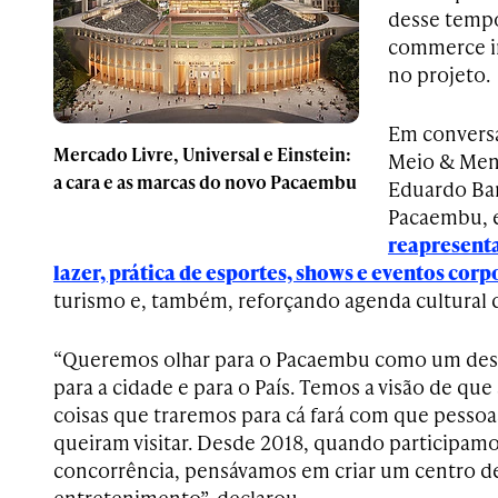
desse tempo
commerce in
no projeto.
Em convers
Mercado Livre, Universal e Einstein:
Meio & Mens
a cara e as marcas do novo Pacaembu
Eduardo Bar
Pacaembu, e
reapresenta
lazer, prática de esportes, shows e eventos corp
turismo e, também, reforçando agenda cultural 
“Queremos olhar para o Pacaembu como um des
para a cidade e para o País. Temos a visão de que
coisas que traremos para cá fará com que pessoa
queiram visitar. Desde 2018, quando participam
concorrência, pensávamos em criar um centro de
entretenimento”, declarou.