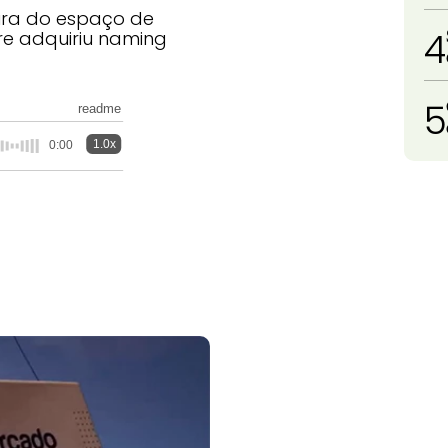
ura do espaço de
4
re adquiriu naming
5
readme
1.0x
0:00