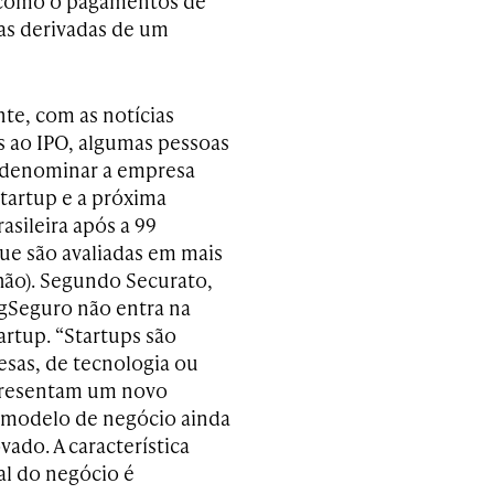
s como o pagamentos de
as derivadas de um
e, com as notícias
s ao IPO, algumas pessoas
 denominar a empresa
artup e a próxima
asileira após a 99
ue são avaliadas em mais
lhão). Segundo Securato,
gSeguro não entra na
artup. “Startups são
sas, de tecnologia ou
presentam um novo
 modelo de negócio ainda
ado. A característica
l do negócio é