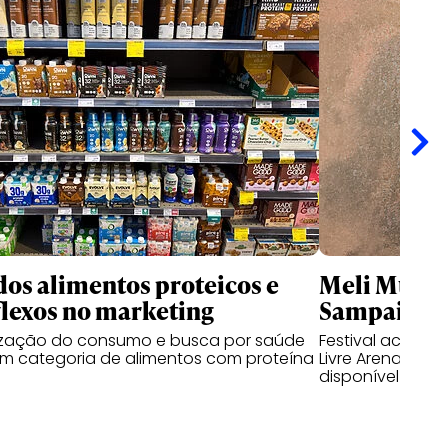
dos alimentos proteicos e
Meli Music 
flexos no marketing
Sampaio e 
zação do consumo e busca por saúde
Festival aconte
m categoria de alimentos com proteína
Livre Arena Pac
disponível