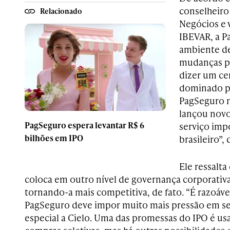
conselheiro 
Relacionado
Negócios e 
IBEVAR
, a 
ambiente de
mudanças p
dizer um cen
dominado po
PagSeguro n
lançou novo
PagSeguro espera levantar R$ 6
serviço imp
bilhões em IPO
brasileiro”,
Ele ressalt
coloca em outro nível de governança corporativa 
tornando-a mais competitiva, de fato. “É razoáve
PagSeguro deve impor muito mais pressão em s
especial a Cielo. Uma das promessas do IPO é usa