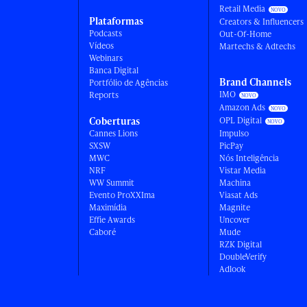
Retail Media
Plataformas
Creators & Influencers
Podcasts
Out-Of-Home
Vídeos
Martechs & Adtechs
Webinars
Banca Digital
Brand Channels
Portfólio de Agências
IMO
Reports
Amazon Ads
Coberturas
OPL Digital
Cannes Lions
Impulso
SXSW
PicPay
MWC
Nós Inteligência
NRF
Vistar Media
WW Summit
Machina
Evento ProXXIma
Viasat Ads
Maximídia
Magnite
Effie Awards
Uncover
Caboré
Mude
RZK Digital
DoubleVerify
Adlook