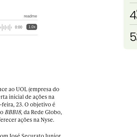
4
readme
1.0x
0:00
5
nce ao UOL (empresa do
rta inicial de ações na
feira, 23. O objetivo é
do
BBB18
, da Rede Globo,
ferecer ações na Nyse.
com José Securato
Junior,