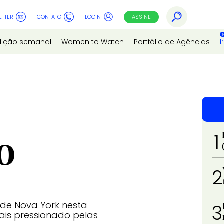
ETTER
CONTATO
LOGIN
ASSINE
I
dição semanal
Women to Watch
Portfólio de Agências
1
PO
2
 de Nova York nesta
3
is pressionado pelas