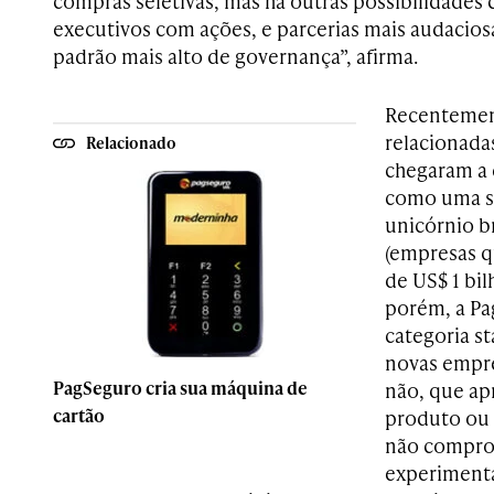
compras seletivas, mas há outras possibilidade
executivos com ações, e parcerias mais audacios
padrão mais alto de governança”, afirma.
Recentement
relacionada
Relacionado
chegaram a
como uma st
unicórnio br
(empresas q
de US$ 1 bi
porém, a Pa
categoria st
novas empre
PagSeguro cria sua máquina de
não, que a
cartão
produto ou
não comprov
experimenta