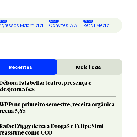
ngressos Maximídia
Convites WW
Retail Media
Recentes
Mais lidas
Débora Falabella: teatro, presença e
(des)conexões
WPP: no primeiro semestre, receita orgânica
recua 5,6%
Rafael Ziggy deixa a Droga5 e Felipe Simi
reassume como CCO