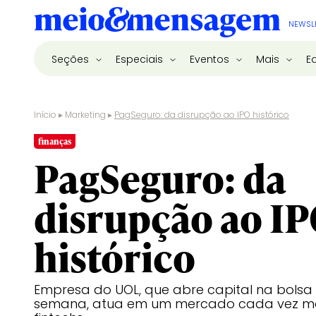
NEWSL
Seções
Especiais
Eventos
Mais
E
Início
▸
Marketing
▸
PagSeguro: da disrupção ao IPO histórico
finanças
PagSeguro: da
disrupção ao I
histórico
Empresa do UOL, que abre capital na bolsa
semana, atua em um mercado cada vez ma