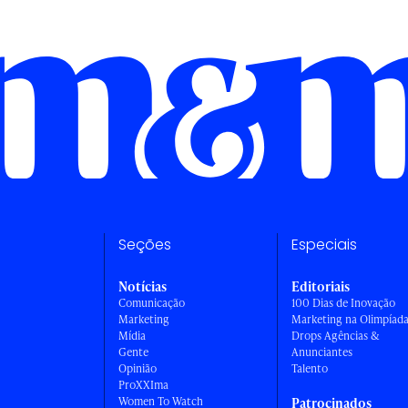
Seções
Especiais
Notícias
Editoriais
Comunicação
100 Dias de Inovação
Marketing
Marketing na Olimpíad
Mídia
Drops Agências &
Gente
Anunciantes
Opinião
Talento
ProXXIma
Women To Watch
Patrocinados