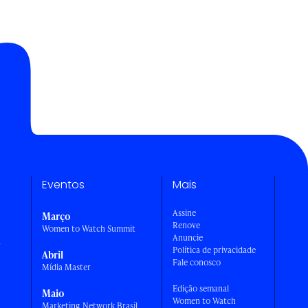
Eventos
Mais
Assine
Março
Renove
Women to Watch Summit
Anuncie
a
Política de privacidade
Abril
Fale conosco
Mídia Master
Edição semanal
Maio
Women to Watch
Marketing Network Brasil