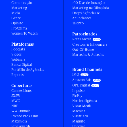
Comunicação
100 Dias de Inovação
Marketing
Marketing na Olimpíada
Mídia
Drops Agências &
Gente
Anunciantes
Opinião
Talento
ProXXIma
Women To Watch
Patrocinados
Retail Media
Plataformas
Creators & Influencers
Podcasts
Out-Of-Home
Vídeos
Martechs & Adtechs
Webinars
Banca Digital
Brand Channels
Portfólio de Agências
IMO
Reports
Amazon Ads
Coberturas
OPL Digital
Cannes Lions
Impulso
SXSW
PicPay
MWC
Nós Inteligência
NRF
Vistar Media
WW Summit
Machina
Evento ProXXIma
Viasat Ads
Maximídia
Magnite
Effie Awards
Uncover