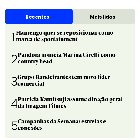
Recentes
Mais lidas
Flamengo quer se reposicionar como
1
marca de sportainment
Pandora nomeia Marina Cirelli como
2
country head
Grupo Bandeirantes tem novo líder
3
comercial
Patricia Kamitsuji assume direção geral
4
da Imagem Filmes
Campanhas da Semana: estrelas e
5
conexões