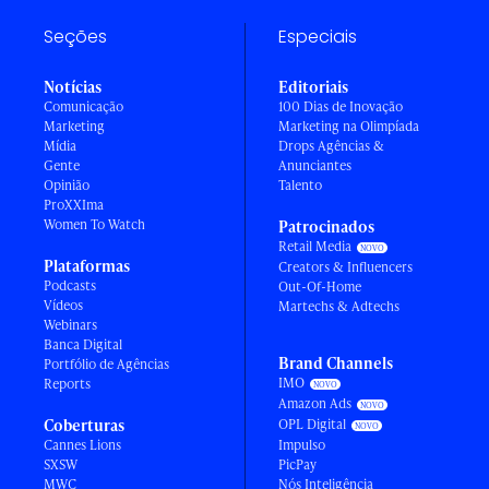
Seções
Especiais
Notícias
Editoriais
Comunicação
100 Dias de Inovação
Marketing
Marketing na Olimpíada
Mídia
Drops Agências &
Gente
Anunciantes
Opinião
Talento
ProXXIma
Women To Watch
Patrocinados
Retail Media
Plataformas
Creators & Influencers
Podcasts
Out-Of-Home
Vídeos
Martechs & Adtechs
Webinars
Banca Digital
Brand Channels
Portfólio de Agências
IMO
Reports
Amazon Ads
Coberturas
OPL Digital
Cannes Lions
Impulso
SXSW
PicPay
MWC
Nós Inteligência