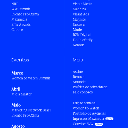
NRF
Vistar Media
WW Summit
Machina
Evento ProXXIma
Viasat Ads
Maximídia
Magnite
Effie Awards
Uncover
Caboré
Mude
RZK Digital
DoubleVerify
Adlook
Eventos
Mais
Assine
Março
Renove
Women to Watch Summit
Anuncie
Política de privacidade
Abril
Fale conosco
Mídia Master
Edição semanal
Maio
Women to Watch
Marketing Network Brasil
Portfólio de Agências
Evento ProXXIma
Ingressos Maximídia
Convites WW
Agosto