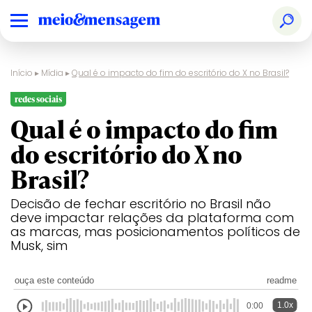
Início
▸
Mídia
▸
Qual é o impacto do fim do escritório do X no Brasil?
redes sociais
Qual é o impacto do fim
do escritório do X no
Brasil?
Decisão de fechar escritório no Brasil não
deve impactar relações da plataforma com
as marcas, mas posicionamentos políticos de
Musk, sim
ouça este conteúdo
readme
1.0x
0:00