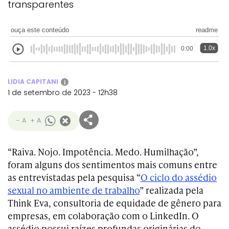
transparentes
ouça este conteúdo
readme
1.0x
0:00
LIDIA CAPITANI
i
1 de setembro de 2023 - 12h38
- A
+ A
“Raiva. Nojo. Impotência. Medo. Humilhação”,
foram alguns dos sentimentos mais comuns entre
as entrevistadas pela pesquisa “
O ciclo do assédio
sexual no ambiente de trabalho
” realizada pela
Think Eva, consultoria de equidade de gênero para
empresas, em colaboração com o LinkedIn. O
assédio possui raízes profundas originárias do