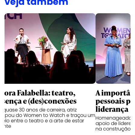
veja também
bora Falabella: teatro,
A importân
esença e (des)conexões
pessoais pa
liderança
quase 30 anos de carreira, atriz
ticipou do Women to Watch e traçou um
Homenageadas 
lelo entre o teatro e a arte de estar
apoio de líderes
sente
na construção c