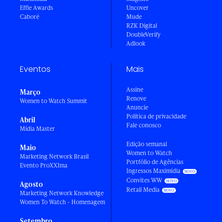
Effie Awards
Uncover
Caboré
Mude
RZK Digital
DoubleVerify
Adlook
Eventos
Mais
Assine
Março
Renove
Women to Watch Summit
Anuncie
Política de privacidade
Abril
Fale conosco
Mídia Master
Edição semanal
Maio
Women to Watch
Marketing Network Brasil
Portfólio de Agências
Evento ProXXIma
Ingressos Maximídia
Convites WW
Agosto
Retail Media
Marketing Network Knowledge
Women To Watch - Homenagem
Setembro