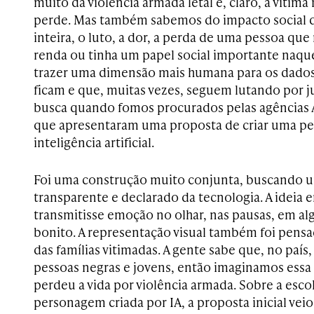
muito da violência armada letal e, claro, a vítima
perde. Mas também sabemos do impacto social qu
inteira, o luto, a dor, a perda de uma pessoa que
renda ou tinha um papel social importante naque
trazer uma dimensão mais humana para os dados,
ficam e que, muitas vezes, seguem lutando por j
busca quando fomos procurados pelas agências A
que apresentaram uma proposta de criar uma p
inteligência artificial.
Foi uma construção muito conjunta, buscando u
transparente e declarado da tecnologia. A ideia
transmitisse emoção no olhar, nas pausas, em 
bonito. A representação visual também foi pensad
das famílias vitimadas. A gente sabe que, no país,
pessoas negras e jovens, então imaginamos ess
perdeu a vida por violência armada. Sobre a esco
personagem criada por IA, a proposta inicial vei