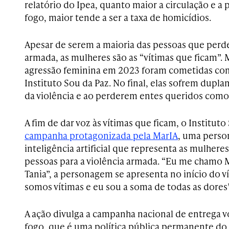
relatório do Ipea, quanto maior a circulação e a
fogo, maior tende a ser a taxa de homicídios.
Apesar de serem a maioria das pessoas que perde
armada, as mulheres são as “vítimas que ficam”.
agressão feminina em 2023 foram cometidas com
Instituto Sou da Paz. No final, elas sofrem dupl
da violência e ao perderem entes queridos como 
A fim de dar voz às vítimas que ficam, o Institut
campanha protagonizada pela MarIA
, uma perso
inteligência artificial que representa as mulhere
pessoas para a violência armada. “Eu me chamo M
Tania”, a personagem se apresenta no início do 
somos vítimas e eu sou a soma de todas as dores”
A ação divulga a campanha nacional de entrega v
fogo, que é uma política pública permanente do M