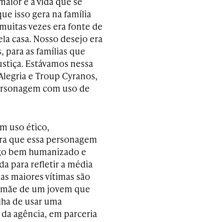
 maior é a vida que se
e isso gera na família
 muitas vezes era fonte de
la casa. Nosso desejo era
 para as famílias que
ustiça. Estávamos nessa
legria e Troup Cyranos,
ersonagem com uso de
m uso ético,
 era que essa personagem
algo bem humanizado e
a para refletir a média
 as maiores vítimas são
a mãe de um jovem que
lha de usar uma
o da agência, em parceria