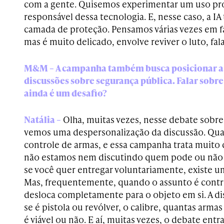
com a gente. Quisemos experimentar um uso pro
responsável dessa tecnologia. E, nesse caso, a 
camada de proteção. Pensamos várias vezes em fa
mas é muito delicado, envolve reviver o luto, fal
M&M – A campanha também busca posicionar a 
discussões sobre segurança pública. Falar sobre
ainda é um desafio?
Natália –
Olha, muitas vezes, nesse debate sobre
vemos uma despersonalização da discussão. Qu
controle de armas, e essa campanha trata muito 
não estamos nem discutindo quem pode ou não
se você quer entregar voluntariamente, existe um
Mas, frequentemente, quando o assunto é contro
desloca completamente para o objeto em si. A dis
se é pistola ou revólver, o calibre, quantas arma
é viável ou não. E aí, muitas vezes, o debate en