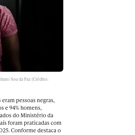
tuto Sou da Paz (Crédito:
 eram pessoas negras,
nos e 94% homens,
ados do Ministério da
país foram praticadas com
2025. Conforme destaca o