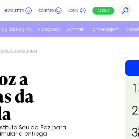
NEWSLETTER
CONTATO
LOGIN
ASSINE
log da Regina
Videocast
Summit
Homenagem
Newsl
da violência armada
oz a
1
as da
da
2
tituto Sou da Paz para
3
timular a entrega