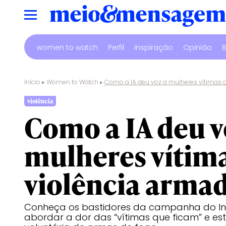
women to watch
Perfil
Inspiração
Opinião
B
Início
▸
Women to Watch
▸
Como a IA deu voz a mulheres vítimas 
violência
Como a IA deu v
mulheres vítim
violência arma
Conheça os bastidores da campanha do Ins
abordar a dor das “vítimas que ficam” e es