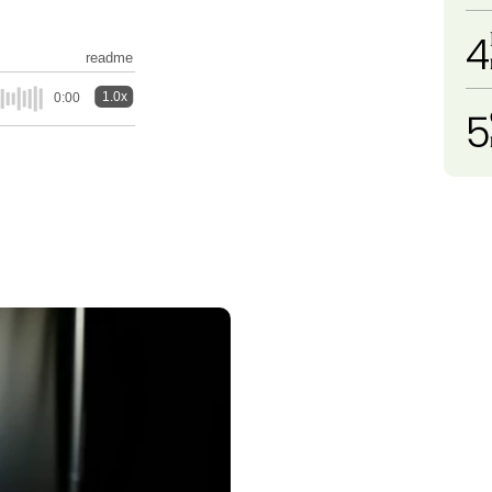
4
readme
1.0x
0:00
5