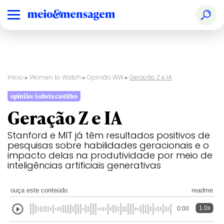
Início
▸
Women to Watch
▸
Opinião WW
▸
Geração Z e IA
opinião: isabela castilho
Geração Z e IA
Stanford e MIT já têm resultados positivos de
pesquisas sobre habilidades geracionais e o
impacto delas na produtividade por meio de
inteligências artificiais generativas
ouça este conteúdo
readme
1.0x
0:00