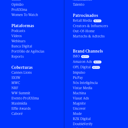
Opinião
Talento
ProXXIma
Women To Watch
Patrocinados
Retail Media
Plataformas
Creators & Influencers
Podcasts
Out-Of-Home
Vídeos
Martechs & Adtechs
Webinars
Banca Digital
Brand Channels
Portfólio de Agências
IMO
Reports
Amazon Ads
Coberturas
OPL Digital
Cannes Lions
Impulso
SXSW
PicPay
MWC
Nós Inteligência
NRF
Vistar Media
WW Summit
Machina
Evento ProXXIma
Viasat Ads
Maximídia
Magnite
Effie Awards
Uncover
Caboré
Mude
RZK Digital
DoubleVerify