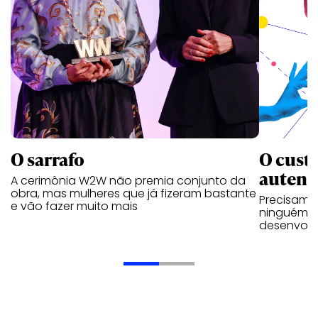
O custo
O sarrafo
autent
A cerimônia W2W não premia conjunto da
obra, mas mulheres que já fizeram bastante
Precisamo
e vão fazer muito mais
ninguém p
desenvolve