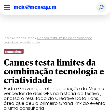
Início
▸
Cannes Lions
▸
Cannes testa limites da combinação
tecnologia e criatividade
Audio & Radio
Ranking
Design
Creative
Glass
Film
Print &
Pharma
Nacional
Effectiveness
Publishing
cannes lions
Cannes testa limites da
Brand
Prêmios
Digital Craft
Creative
Health &
Film Craft
Social &
PR
Experience &
Especiais
Strategy
Wellness
Creator
combinação tecnologia e
Activation
Audio & Radio
Design
Glass
Print &
criatividade
Creative B2B
Direct
Industry
Sustainable
Publishing
Craft
Development
Brand
Digital Craft
Health &
Social &
Goals
Pedro Gravena, diretor de criação da Mosh e
Experience &
Wellness
Creator
vencedor de dois GPs na história do festival,
Creative Brand
Activation
Entertainment
Innovation
Titanium
analisa o resultado do Creative Data Lions,
Creative
Creative B2B
Entertainment
Direct
Luxury
Industry
Sustainable
área que deu o primeiro Grand Prix do evento
Business
for Gaming
Craft
Development
a uma consultoria