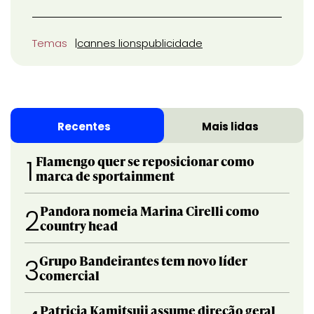
Temas
cannes lions
publicidade
Recentes
Mais lidas
Flamengo quer se reposicionar como
1
marca de sportainment
Pandora nomeia Marina Cirelli como
2
country head
Grupo Bandeirantes tem novo líder
3
comercial
Patricia Kamitsuji assume direção geral