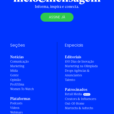
Informa, inspira e conecta.
ASSINE JÁ
Seções
Especiais
Notícias
Editoriais
Comunicação
100 Dias de Inovação
Marketing
Marketing na Olimpíada
Mídia
Drops Agências &
Gente
Anunciantes
Opinião
Talento
ProXXIma
Women To Watch
Patrocinados
Retail Media
Plataformas
Creators & Influencers
Podcasts
Out-Of-Home
Vídeos
Martechs & Adtechs
Webinars