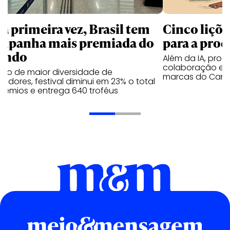
la primeira vez, Brasil tem
Cinco liçõ
mpanha mais premiada do
para a prod
undo
Além da IA, prod
colaboração e 
ano de maior diversidade de
marcas do Cann
edores, festival diminui em 23% o total
rêmios e entrega 640 troféus