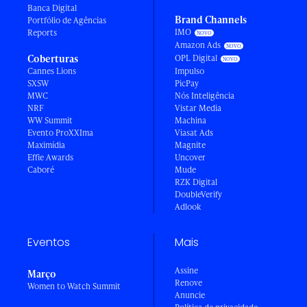
Banca Digital
Brand Channels
Portfólio de Agências
IMO
Reports
Amazon Ads
Coberturas
OPL Digital
Cannes Lions
Impulso
SXSW
PicPay
MWC
Nós Inteligência
NRF
Vistar Media
WW Summit
Machina
Evento ProXXIma
Viasat Ads
Maximídia
Magnite
Effie Awards
Uncover
Caboré
Mude
RZK Digital
DoubleVerify
Adlook
Eventos
Mais
Assine
Março
Renove
Women to Watch Summit
Anuncie