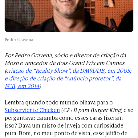
Pedro Gravena
Por Pedro Gravena, sócio e diretor de criação da
Mosh e vencedor de dois Grand Prix em Cannes
(
criação de “Reality Show”, da DM9DDB, em 2005;
e direção de criação de “Anúncio protetor”, da
FCB, em 2014
)
Lembra quando todo mundo olhava para o
Subserviente Chicken
(
CP+B para Burger King
) e se
perguntava: caramba como esses caras fizeram
isso? Dava um misto de inveja com curiosidade
pura. Bom, no meu ponto de vista, esse jeitão de