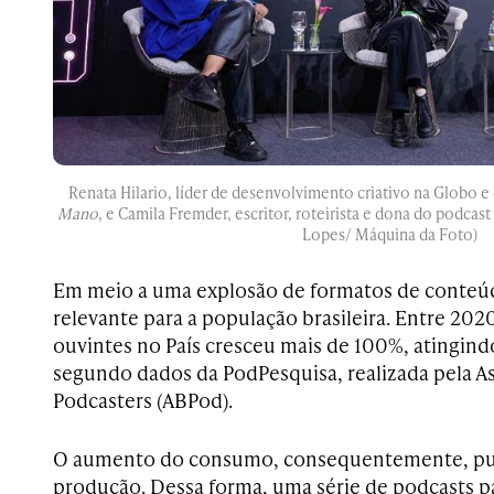
Renata Hilario, líder de desenvolvimento criativo na Globo 
Mano
, e Camila Fremder, escritor, roteirista e dona do podcast
Lopes/ Máquina da Foto)
Em meio a uma explosão de formatos de conteúd
relevante para a população brasileira. Entre 20
ouvintes no País cresceu mais de 100%, atingind
segundo dados da PodPesquisa, realizada pela As
Podcasters (ABPod).
O aumento do consumo, consequentemente, pu
produção. Dessa forma, uma série de podcasts p