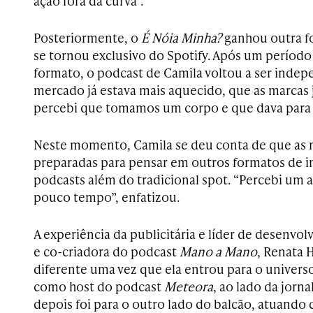
ação fora da curva”.
Posteriormente, o
É Nóia Minha?
ganhou outra f
se tornou exclusivo do Spotify. Após um período
formato, o podcast de Camila voltou a ser indep
mercado já estava mais aquecido, que as marcas 
percebi que tomamos um corpo e que dava para 
Neste momento, Camila se deu conta de que as 
preparadas para pensar em outros formatos de in
podcasts além do tradicional spot. “Percebi um
pouco tempo”, enfatizou.
A experiência da publicitária e líder de desenvo
e co-criadora do podcast
Mano a Mano
, Renata 
diferente uma vez que ela entrou para o univers
como host do podcast
Meteora
, ao lado da jorna
depois foi para o outro lado do balcão, atuando