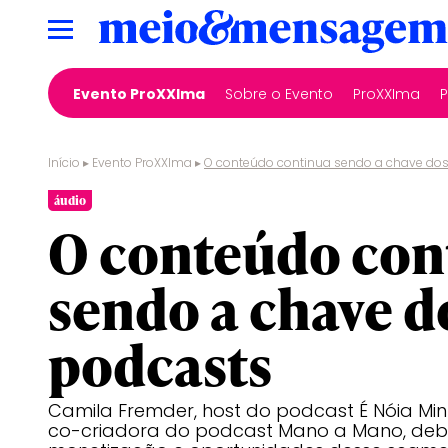
Evento ProXXIma
Sobre o Evento
ProXXIma
Início
▸
Evento ProXXIma
▸
O conteúdo continua sendo a chave do
áudio
O conteúdo con
sendo a chave d
podcasts
Camila Fremder, host do podcast É Nóia Minh
co-criadora do podcast Mano a Mano, deb