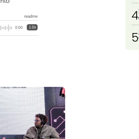
ento
4
readme
1.0x
0:00
5