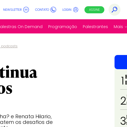
NEWSLETTER
CONTATO
LOGIN
ASSINE
Palestras On Demand
Programação
Palestrantes
Mais
s podcasts
tinua
1
os
2
a? e Renata Hilario,
3
atem os desafios de