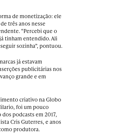
orma de monetização: ele
 de três anos nesse
endente. “Percebi que o
já tinham entendido. Ali
seguir sozinha”, pontuou.
marcas já estavam
serções publicitárias nos
 avanço grande e em
lvimento criativo na Globo
Hilario, foi um pouco
o dos podcasts em 2017,
lista Cris Guterres, e anos
 como produtora.