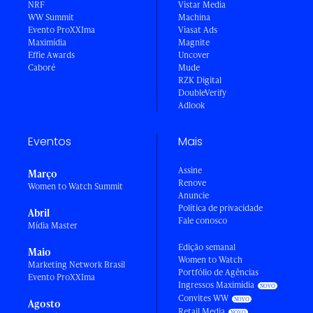
NRF
Vistar Media
WW Summit
Machina
Evento ProXXIma
Viasat Ads
Maximídia
Magnite
Effie Awards
Uncover
Caboré
Mude
RZK Digital
DoubleVerify
Adlook
Eventos
Mais
Assine
Março
Renove
Women to Watch Summit
Anuncie
Política de privacidade
Abril
Fale conosco
Mídia Master
Edição semanal
Maio
Women to Watch
Marketing Network Brasil
Portfólio de Agências
Evento ProXXIma
Ingressos Maximídia
Convites WW
Agosto
Retail Media