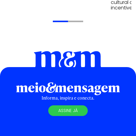
cultural 
incentive 
Informa, inspira e conecta.
ASSINE JÁ