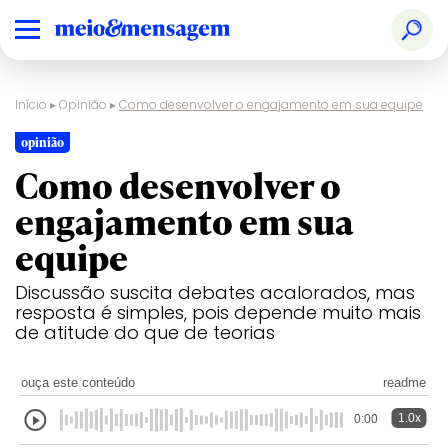
Início
▸
Opinião
▸
Como desenvolver o engajamento em sua equipe
opinião
Como desenvolver o
engajamento em sua
equipe
Discussão suscita debates acalorados, mas
resposta é simples, pois depende muito mais
de atitude do que de teorias
ouça este conteúdo
readme
1.0x
0:00