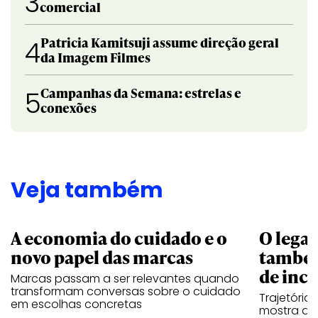
3
comercial
Patricia Kamitsuji assume direção geral
4
da Imagem Filmes
Campanhas da Semana: estrelas e
5
conexões
Veja também
A economia do cuidado e o
O legad
novo papel das marcas
também
de ince
Marcas passam a ser relevantes quando
transformam conversas sobre o cuidado
Trajetória
em escolhas concretas
mostra que