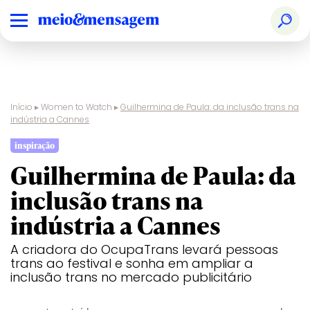
Início
▸
Women to Watch
▸
Guilhermina de Paula: da inclusão trans na
indústria a Cannes
inspiração
Guilhermina de Paula: da
inclusão trans na
indústria a Cannes
A criadora do OcupaTrans levará pessoas
trans ao festival e sonha em ampliar a
inclusão trans no mercado publicitário