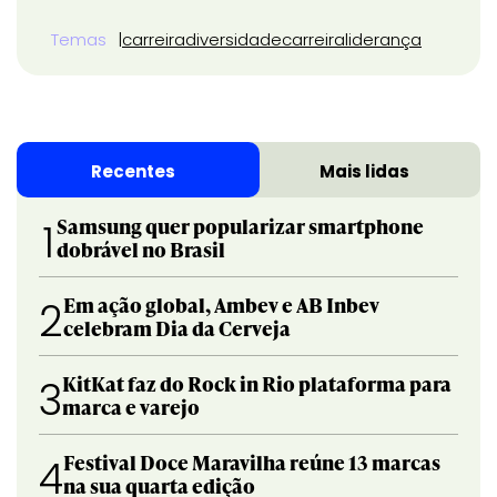
Temas
carreira
diversidade
carreira
liderança
Recentes
Mais lidas
Samsung quer popularizar smartphone
1
dobrável no Brasil
Em ação global, Ambev e AB Inbev
2
celebram Dia da Cerveja
KitKat faz do Rock in Rio plataforma para
3
marca e varejo
Festival Doce Maravilha reúne 13 marcas
4
na sua quarta edição