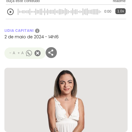
ouça este conteúdo
readme
1.0x
0:00
LIDIA CAPITANI
i
2 de maio de 2024 - 14h16
- A
+ A