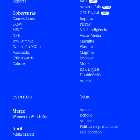
IMO
Reports
Amazon Ads
Coberturas
OPL Digital
Cannes Lions
Impulso
SXSW
PicPay
MWC
Nós Inteligência
NRF
Vistar Media
WW Summit
Machina
Evento ProXXIma
Viasat Ads
Maximídia
Magnite
Effie Awards
Uncover
Caboré
Mude
RZK Digital
DoubleVerify
Adlook
Eventos
Mais
Assine
Março
Renove
Women to Watch Summit
Anuncie
Política de privacidade
Abril
Fale conosco
Mídia Master