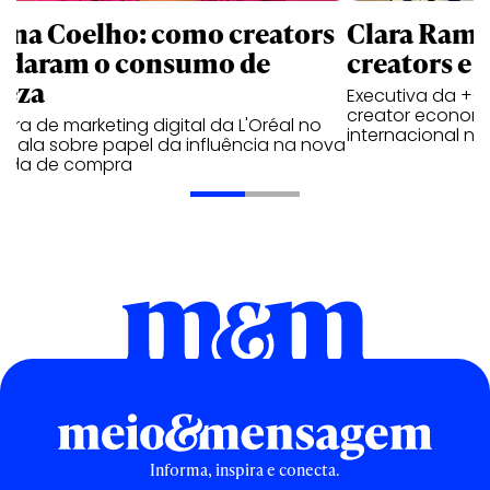
ana Coelho: como creators
Clara Ramos
daram o consumo de
creators e 
leza
Executiva da +Ga
creator economy
tora de marketing digital da L'Oréal no
internacional no 
il fala sobre papel da influência na nova
nada de compra
Informa, inspira e conecta.