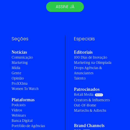
ASSINE JÁ
Seções
Especiais
Notícias
Editoriais
Comunicação
100 Dias de Inovação
Marketing
Marketing na Olimpíada
Mídia
Drops Agências &
Gente
Anunciantes
Opinião
Talento
ProXXIma
Women To Watch
Patrocinados
Retail Media
Plataformas
Creators & Influencers
Podcasts
Out-Of-Home
Vídeos
Martechs & Adtechs
Webinars
Banca Digital
Brand Channels
Portfólio de Agências