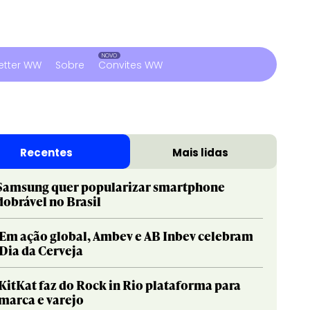
etter WW
Sobre
Convites WW
Recentes
Mais lidas
Samsung quer popularizar smartphone
dobrável no Brasil
Em ação global, Ambev e AB Inbev celebram
Dia da Cerveja
KitKat faz do Rock in Rio plataforma para
marca e varejo