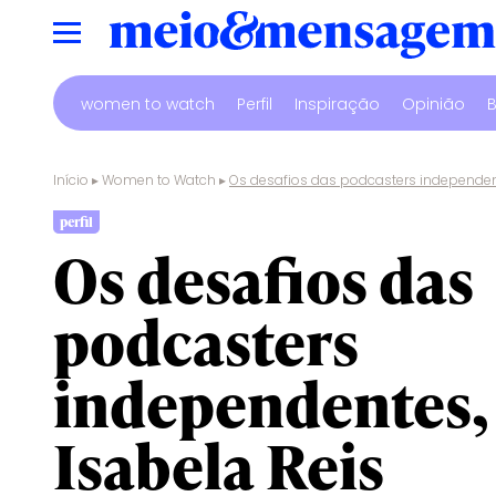
women to watch
Perfil
Inspiração
Opinião
B
Início
▸
Women to Watch
▸
Os desafios das podcasters independen
perfil
Os desafios das
podcasters
independentes,
Isabela Reis