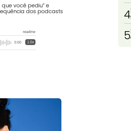
s que você pediu” e
4
frequência dos podcasts
5
readme
1.0x
0:00