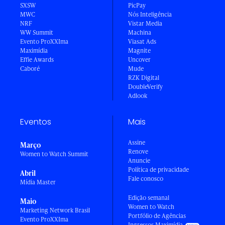
SXSW
PicPay
MWC
Nós Inteligência
NRF
Vistar Media
WW Summit
Machina
Evento ProXXIma
Viasat Ads
Maximídia
Magnite
Effie Awards
Uncover
Caboré
Mude
RZK Digital
DoubleVerify
Adlook
Eventos
Mais
Assine
Março
Renove
Women to Watch Summit
Anuncie
Política de privacidade
Abril
Fale conosco
Mídia Master
Edição semanal
Maio
Women to Watch
Marketing Network Brasil
Portfólio de Agências
Evento ProXXIma
Ingressos Maximídia