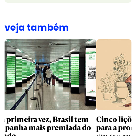
veja também
la primeira vez, Brasil tem
Cinco liçõ
mpanha mais premiada do
para a prod
undo