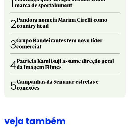
1
marca de sportainment
Pandora nomeia Marina Cirelli como
2
country head
Grupo Bandeirantes tem novo líder
3
comercial
Patricia Kamitsuji assume direção geral
4
da Imagem Filmes
Campanhas da Semana: estrelas e
5
conexões
veja também