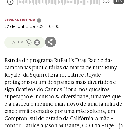
Transformation
Goals
1.0x
0:00
Creative
Creative Brand
Entertainment
Entertainment
Media
Innovation
Titanium
Commerce
for Music
Creative
Entertainment
Luxury
ROSEANI ROCHA
i
Creative Data
Business
Entertainment
for Gaming
Outdoor
22 de junho de 2021 - 6h00
Transformation
for Sport
Creative
Creative
Film
Entertainment
Pharma
Media
- A
+ A
Effectiveness
Commerce
for Music
Creative
Creative Data
Film Craft
Entertainment
PR
Outdoor
Estrela do programa RuPaul’s Drag Race e das
Strategy
for Sport
campanhas publicitárias da marca de nuts Ruby
Royale, da Squirrel Brand, Latrice Royale
protagonizou um dos painéis mais divertidos e
significativos do Cannes Lions, nos quesitos
superação e inclusão & diversidade, uma vez que
ela nasceu o menino mais novo de uma família de
cinco irmãos criados por uma mãe solteira, em
Compton, sul do estado da Califórnia. A mãe –
contou Latrice a Jason Musante, CCO da Huge – já