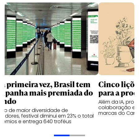
la primeira vez, Brasil tem
Cinco liçõ
mpanha mais premiada do
para a prod
undo
Além da IA, prod
colaboração e 
ano de maior diversidade de
marcas do Cann
edores, festival diminui em 23% o total
rêmios e entrega 640 troféus