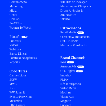
Comunicação
100 Dias de Inovação
Marketing
Marketing na Olimpíada
Mídia
Drops Agências &
Gente
Anunciantes
Opinião
Talento
ProXXIma
Women To Watch
Patrocinados
Retail Media
Plataformas
Creators & Influencers
Podcasts
Out-Of-Home
Vídeos
Martechs & Adtechs
Webinars
Banca Digital
Brand Channels
Portfólio de Agências
IMO
Reports
Amazon Ads
Coberturas
OPL Digital
Cannes Lions
Impulso
SXSW
PicPay
MWC
Nós Inteligência
NRF
Vistar Media
WW Summit
Machina
Evento ProXXIma
Viasat Ads
Maximídia
Magnite
Effie Awards
Uncover