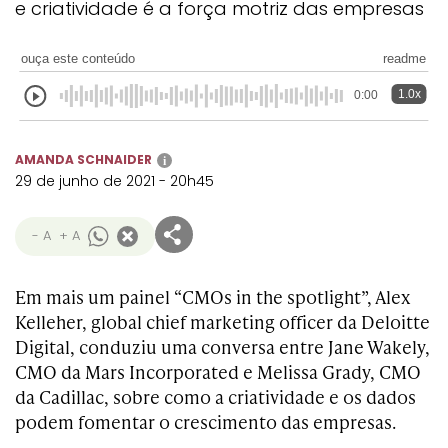
e criatividade é a força motriz das empresas
Transformation
Goals
Creative
Creative Brand
Entertainment
Entertainment
Media
Innovation
Titanium
Commerce
for Music
ouça este conteúdo
readme
Creative
Entertainment
Luxury
Creative Data
Business
Entertainment
for Gaming
Outdoor
1.0x
0:00
Transformation
for Sport
Creative
Creative
Film
Entertainment
Pharma
Media
AMANDA SCHNAIDER
Effectiveness
Commerce
for Music
i
29 de junho de 2021 - 20h45
Creative
Creative Data
Film Craft
Entertainment
PR
Outdoor
Strategy
for Sport
- A
+ A
Em mais um painel “CMOs in the spotlight”, Alex
Kelleher, global chief marketing officer da Deloitte
Digital, conduziu uma conversa entre Jane Wakely,
CMO da Mars Incorporated e Melissa Grady, CMO
da Cadillac, sobre como a criatividade e os dados
podem fomentar o crescimento das empresas.