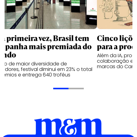
la primeira vez, Brasil tem
Cinco liçõ
mpanha mais premiada do
para a prod
undo
Além da IA, prod
colaboração e 
ano de maior diversidade de
marcas do Cann
edores, festival diminui em 23% o total
rêmios e entrega 640 troféus