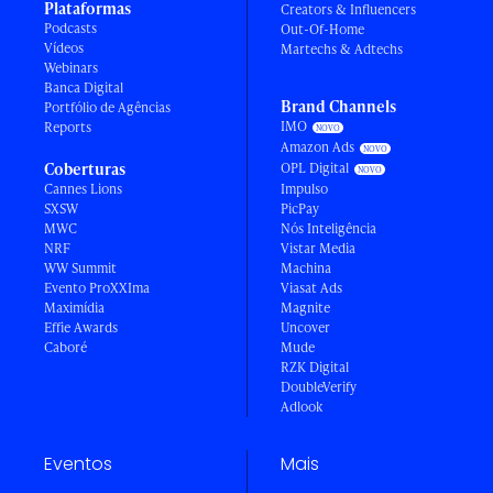
Plataformas
Creators & Influencers
Podcasts
Out-Of-Home
Vídeos
Martechs & Adtechs
Webinars
Banca Digital
Brand Channels
Portfólio de Agências
IMO
Reports
Amazon Ads
Coberturas
OPL Digital
Cannes Lions
Impulso
SXSW
PicPay
MWC
Nós Inteligência
NRF
Vistar Media
WW Summit
Machina
Evento ProXXIma
Viasat Ads
Maximídia
Magnite
Effie Awards
Uncover
Caboré
Mude
RZK Digital
DoubleVerify
Adlook
Eventos
Mais