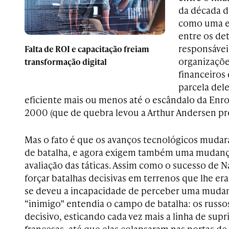
da década de
como uma e
entre os det
responsáveis
Falta de ROI e capacitação freiam
organizaçõe
transformação digital
financeiros
parcela dele
eficiente mais ou menos até o escândalo da Enro
2000 (que de quebra levou a Arthur Andersen pr
Mas o fato é que os avanços tecnológicos muda
de batalha, e agora exigem também uma mudança
avaliação das táticas. Assim como o sucesso de 
forçar batalhas decisivas em terrenos que lhe era
se deveu a incapacidade de perceber uma muda
“inimigo” entendia o campo de batalha: os russ
decisivo, esticando cada vez mais a linha de sup
francesas, até que elas colapsaram nas portas de