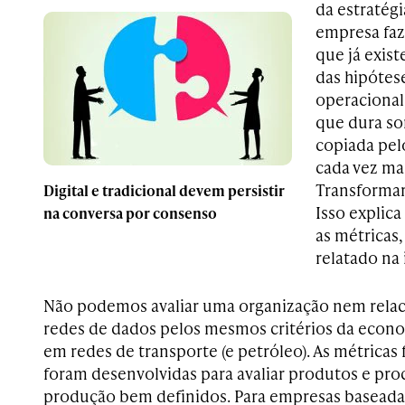
da estratégi
empresa faz 
que já exis
das hipótes
operacional 
que dura so
copiada pel
cada vez mai
Transformar 
Digital e tradicional devem persistir
Isso expli
na conversa por consenso
as métricas
relatado na
Não podemos avaliar uma organização nem rel
redes de dados pelos mesmos critérios da econo
em redes de transporte (e petróleo). As métricas 
foram desenvolvidas para avaliar produtos e pro
produção bem definidos. Para empresas basead