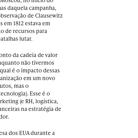
lhas daquela campanha,
observação de Clausewitz
as em 1812 estava em
ão de recursos para
atalhas lutar.
onto da cadeia de valor
enquanto não tivermos
 qual é o impacto dessas
rganização em um novo
utos, mas o
cnologia). Esse é o
keting (e RH, logística,
anceiras na estratégia de
dor.
esa dos EUA durante a