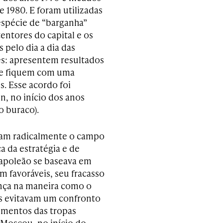
 1980. E foram utilizadas
spécie de “barganha”
entores do capital e os
 pelo dia a dia das
s: apresentem resultados
 e fiquem com uma
s. Esse acordo foi
n, no início dos anos
o buraco).
ram radicalmente o campo
 da estratégia e de
Napoleão se baseava em
m favoráveis, seu fracasso
nça na maneira como o
os evitavam um confronto
rimentos das tropas
 Moscou, no início do