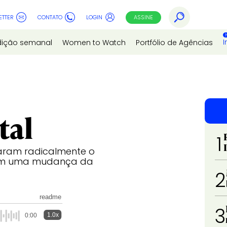
ETTER
CONTATO
LOGIN
ASSINE
I
dição semanal
Women to Watch
Portfólio de Agências
tal
1
aram radicalmente o
bém uma mudança da
2
readme
3
1.0x
0:00