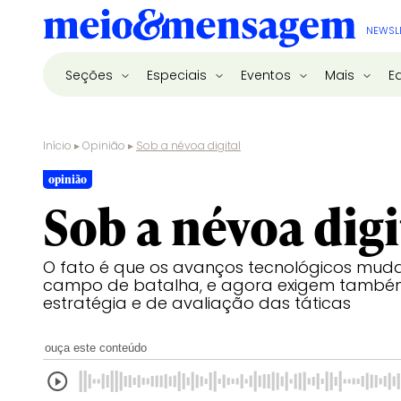
NEWSL
Seções
Especiais
Eventos
Mais
E
Início
▸
Opinião
▸
Sob a névoa digital
opinião
Sob a névoa digi
O fato é que os avanços tecnológicos mud
campo de batalha, e agora exigem tam
estratégia e de avaliação das táticas
ouça este conteúdo