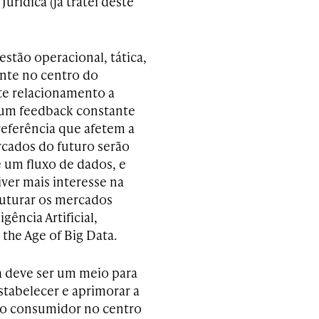
urídica (já tratei deste
estão operacional, tática,
ente no centro do
ste relacionamento a
 um feedback constante
referência que afetem a
rcados do futuro serão
um fluxo de dados, e
ver mais interesse na
uturar os mercados
gência Artificial,
the Age of Big Data.
a deve ser um meio para
stabelecer e aprimorar a
do consumidor no centro