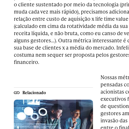
o cliente sustentado por meio da tecnologia (p
muda cada vez mais rápido), precisamos adiciona
relação entre custo de aquisição x life time val
(calculado em cima da rotatividade média da sua 
receita líquida, e não bruta, como eu canso de v
alguns gestores…). Outra métrica interessante é 
sua base de clientes x a média do mercado. Inf
costuma nem sequer ser proposta pelos gestore
financeiro.
Nossas métr
pensadas c
acionistas 
Relacionado
executivos
de question
gestores am
invasão das
entre o fin