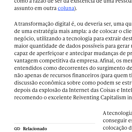
como a razão de ser da existência de uma Pessoa J
assunto em outra
coluna
).
A transformação digital é, ou deveria ser, uma qu
de uma estratégia mais ampla: a de colocar o cli
negócio, utilizando a tecnologia para extrair de
maior quantidade de dados possíveis para gerar
capaz de aperfeiçoar e antecipar mudanças de p
vantagem competitiva da empresa. Afinal, os me
entendidos como decorrentes do surgimento de 
não apenas de recursos financeiros (para quem ti
discussão econômica sobre como podem se estr
depois da explosão da Internet das Coisas e Inteli
recomendo o excelente Reiventing Capitalism in 
A tecnologi
conseguir e
colocação 
Relacionado