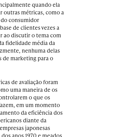
rincipalmente quando ela
r outras métricas, como a
ue do consumidor
base de clientes vezes a
er ao discutir o tema com
da fidelidade média da
elizmente, nenhuma delas
s de marketing para o
icas de avaliação foram
omo uma maneira de os
controlarem o que os
 fazem, em um momento
amento da eficiência dos
ericanos diante da
 empresas japonesas
al dos anos 1970 e meados