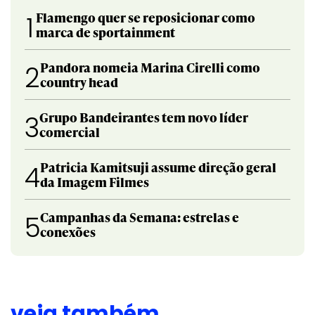
Flamengo quer se reposicionar como
1
marca de sportainment
Pandora nomeia Marina Cirelli como
2
country head
Grupo Bandeirantes tem novo líder
3
comercial
Patricia Kamitsuji assume direção geral
4
da Imagem Filmes
Campanhas da Semana: estrelas e
5
conexões
veja também