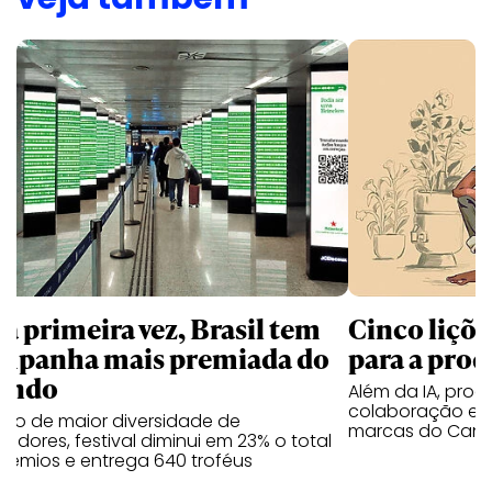
la primeira vez, Brasil tem
Cinco liçõ
mpanha mais premiada do
para a prod
undo
Além da IA, prod
colaboração e 
ano de maior diversidade de
marcas do Cann
edores, festival diminui em 23% o total
rêmios e entrega 640 troféus