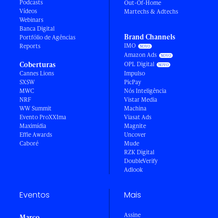
Podcasts
Out-Of-Home
Vídeos
Martechs & Adtechs
Webinars
Banca Digital
Brand Channels
Portfólio de Agências
IMO
Reports
Amazon Ads
Coberturas
OPL Digital
Cannes Lions
Impulso
SXSW
PicPay
MWC
Nós Inteligência
NRF
Vistar Media
WW Summit
Machina
Evento ProXXIma
Viasat Ads
Maximídia
Magnite
Effie Awards
Uncover
Caboré
Mude
RZK Digital
DoubleVerify
Adlook
Eventos
Mais
Assine
Março