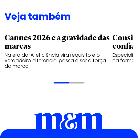
Veja também
Cannes 2026 e a gravidade das
Consis
marcas
confia
Na era da IA, eficiência vira requisito e o
Especiali
verdadeiro diferencial passa a ser a força
na forma d
da marca