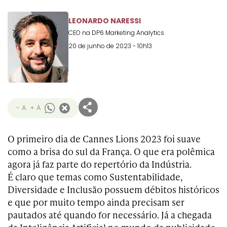
Transformation
Goals
Creative
Creative Brand
Entertainment
Entertainment
Media
Innovation
Titanium
LEONARDO NARESSI
Commerce
for Music
CEO na DP6 Marketing Analytics
Creative
Entertainment
Luxury
Creative Data
Business
Entertainment
for Gaming
Outdoor
20 de junho de 2023 - 10h13
Transformation
for Sport
Creative
Creative
Film
Entertainment
Pharma
Media
Effectiveness
Commerce
for Music
Creative
Creative Data
Film Craft
Entertainment
PR
Outdoor
- A
+ A
Strategy
for Sport
O primeiro dia de Cannes Lions 2023 foi suave
como a brisa do sul da França. O que era polêmica
agora já faz parte do repertório da Indústria.
É claro que temas como Sustentabilidade,
Diversidade e Inclusão possuem débitos históricos
e que por muito tempo ainda precisam ser
pautados até quando for necessário. Já a chegada