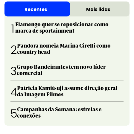
Recentes
Mais lidas
Flamengo quer se reposicionar como
1
marca de sportainment
Pandora nomeia Marina Cirelli como
2
country head
Grupo Bandeirantes tem novo líder
3
comercial
Patricia Kamitsuji assume direção geral
4
da Imagem Filmes
Campanhas da Semana: estrelas e
5
conexões