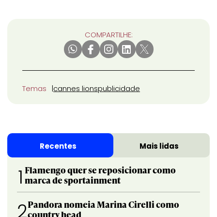
COMPARTILHE:
Temas
cannes lions
publicidade
Recentes
Mais lidas
Flamengo quer se reposicionar como
1
marca de sportainment
Pandora nomeia Marina Cirelli como
2
country head