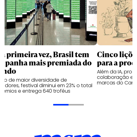
la primeira vez, Brasil tem
Cinco liçõ
mpanha mais premiada do
para a prod
undo
Além da IA, prod
colaboração e 
ano de maior diversidade de
marcas do Cann
edores, festival diminui em 23% o total
rêmios e entrega 640 troféus