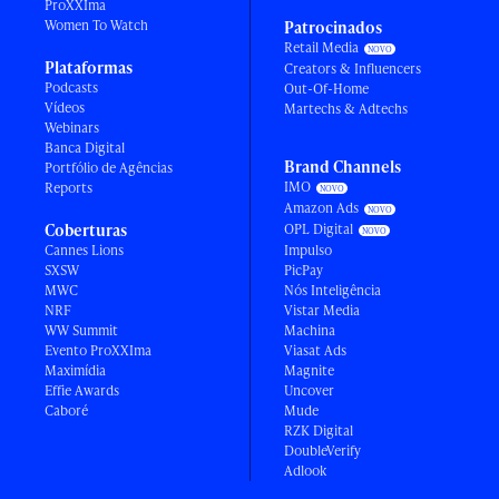
ProXXIma
Women To Watch
Patrocinados
Retail Media
Plataformas
Creators & Influencers
Podcasts
Out-Of-Home
Vídeos
Martechs & Adtechs
Webinars
Banca Digital
Brand Channels
Portfólio de Agências
IMO
Reports
Amazon Ads
Coberturas
OPL Digital
Cannes Lions
Impulso
SXSW
PicPay
MWC
Nós Inteligência
NRF
Vistar Media
WW Summit
Machina
Evento ProXXIma
Viasat Ads
Maximídia
Magnite
Effie Awards
Uncover
Caboré
Mude
RZK Digital
DoubleVerify
Adlook