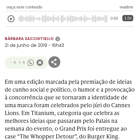
Transformation
Goals
ouça este conteúdo
readme
Creative
Creative Brand
Entertainment
Entertainment
Media
Innovation
Titanium
Commerce
for Music
1.0x
0:00
Creative
Entertainment
Luxury
Creative Data
Business
Entertainment
for Gaming
Outdoor
Transformation
for Sport
BÁRBARA SACCHITIELLO
i
Creative
Creative
Film
Entertainment
Pharma
Media
21 de junho de 2019 - 15h43
Effectiveness
Commerce
for Music
Creative
Creative Data
Film Craft
Entertainment
PR
Outdoor
- A
+ A
Strategy
for Sport
Em uma edição marcada pela premiação de ideias
de cunho social e político, o humor e a provocação
à concorrência que se tornaram a identidade de
uma marca foram celebrados pelo júri do Cannes
Lions. Em Titanium, categoria que celebra as
melhores ideias que passaram pelo Palais na
semana do evento, o Grand Prix foi entregue ao
case “The Whopper Detour”, do Burger King.