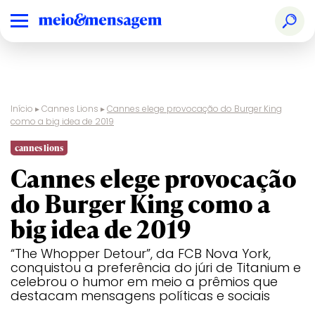
Início
▸
Cannes Lions
▸
Cannes elege provocação do Burger King
como a big idea de 2019
Audio & Radio
Ranking
Design
Creative
Glass
Film
Print &
Pharma
Nacional
Effectiveness
Publishing
cannes lions
Cannes elege provocação
Brand
Prêmios
Digital Craft
Creative
Health &
Film Craft
Social &
PR
Experience &
Especiais
Strategy
Wellness
Creator
do Burger King como a
Activation
Audio & Radio
Design
Glass
Print &
big idea de 2019
Creative B2B
Direct
Industry
Sustainable
Publishing
Craft
Development
Brand
Digital Craft
Health &
Social &
Goals
“The Whopper Detour”, da FCB Nova York,
Experience &
Wellness
Creator
conquistou a preferência do júri de Titanium e
Creative Brand
Activation
Entertainment
Innovation
Titanium
celebrou o humor em meio a prêmios que
Creative
Creative B2B
Entertainment
Direct
Luxury
Industry
Sustainable
destacam mensagens políticas e sociais
Business
for Gaming
Craft
Development