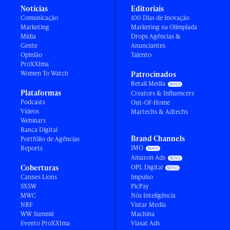
Notícias
Editoriais
Comunicação
100 Dias de Inovação
Marketing
Marketing na Olimpíada
Mídia
Drops Agências &
Gente
Anunciantes
Opinião
Talento
ProXXIma
Women To Watch
Patrocinados
Retail Media
Plataformas
Creators & Influencers
Podcasts
Out-Of-Home
Vídeos
Martechs & Adtechs
Webinars
Banca Digital
Brand Channels
Portfólio de Agências
IMO
Reports
Amazon Ads
Coberturas
OPL Digital
Cannes Lions
Impulso
SXSW
PicPay
MWC
Nós Inteligência
NRF
Vistar Media
WW Summit
Machina
Evento ProXXIma
Viasat Ads