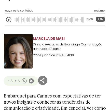
Transformation
Goals
Creative
Creative Brand
Entertainment
Entertainment
Media
Innovation
Titanium
ouça este conteúdo
readme
Commerce
for Music
Creative
Entertainment
Luxury
1.0x
0:00
Creative Data
Business
Entertainment
for Gaming
Outdoor
Transformation
for Sport
Creative
Creative
Film
Entertainment
Pharma
Media
MARCELA DE MASI
Effectiveness
Commerce
for Music
Diretora executiva de Branding e Comunicação
Creative
Creative Data
Film Craft
Entertainment
PR
Outdoor
do Grupo Boticário
Strategy
for Sport
22 de junho de 2024 - 14h10
- A
+ A
Embarquei para Cannes com expectativas de ter
novos insights e conhecer as tendências de
comunicação e criatividade. Em especial, ver como