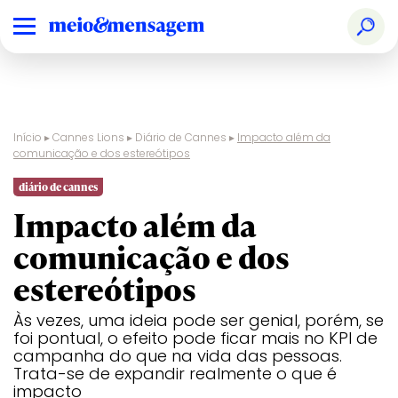
Início
▸
Cannes Lions
▸
Diário de Cannes
▸
Impacto além da
comunicação e dos estereótipos
Audio & Radio
Ranking
Design
Creative
Glass
Film
Print &
Pharma
Nacional
Effectiveness
Publishing
diário de cannes
Impacto além da
Brand
Prêmios
Digital Craft
Creative
Health &
Film Craft
Social &
PR
Experience &
Especiais
Strategy
Wellness
Creator
comunicação e dos
Activation
Audio & Radio
Design
Glass
Print &
estereótipos
Creative B2B
Direct
Industry
Sustainable
Publishing
Craft
Development
Brand
Digital Craft
Health &
Social &
Goals
Às vezes, uma ideia pode ser genial, porém, se
Experience &
Wellness
Creator
foi pontual, o efeito pode ficar mais no KPI de
Creative Brand
Activation
Entertainment
Innovation
Titanium
campanha do que na vida das pessoas.
Creative
Creative B2B
Entertainment
Direct
Luxury
Industry
Sustainable
Trata-se de expandir realmente o que é
Business
for Gaming
Craft
Development
impacto