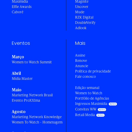
Maximídia
Magnite
Effie Awards
Uncover
Caboré
Mude
RZK Digital
DoubleVerify
Adlook
Eventos
Mais
Assine
Março
Renove
Women to Watch Summit
Anuncie
Política de privacidade
Abril
Fale conosco
Mídia Master
Edição semanal
Maio
Women to Watch
Marketing Network Brasil
Portfólio de Agências
Evento ProXXIma
Ingressos Maximídia
Convites WW
Agosto
Retail Media
Marketing Network Knowledge
Women To Watch - Homenagem