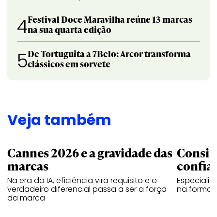
Festival Doce Maravilha reúne 13 marcas
4
na sua quarta edição
De Tortuguita a 7Belo: Arcor transforma
5
clássicos em sorvete
Veja também
Cannes 2026 e a gravidade das
Consis
marcas
confia
Na era da IA, eficiência vira requisito e o
Especiali
verdadeiro diferencial passa a ser a força
na forma d
da marca